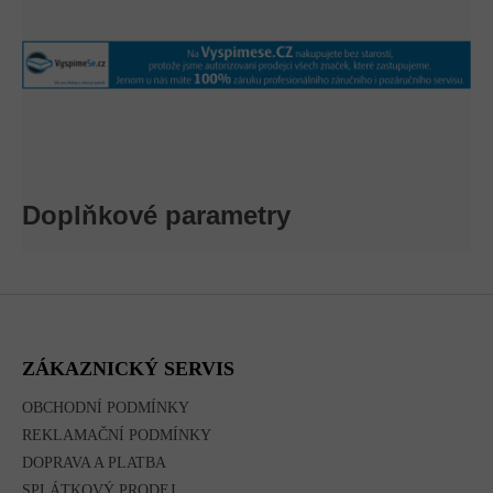
Doplňkové parametry
Z
Á
P
A
ZÁKAZNICKÝ SERVIS
T
Í
OBCHODNÍ PODMÍNKY
REKLAMAČNÍ PODMÍNKY
DOPRAVA A PLATBA
SPLÁTKOVÝ PRODEJ