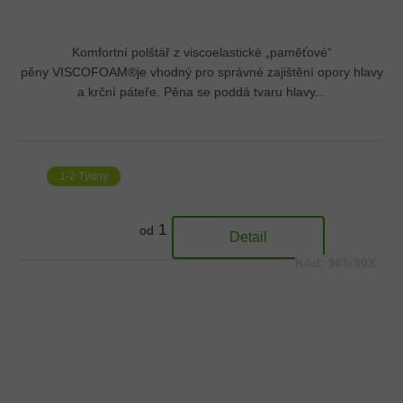
Komfortní polštář z viscoelastické „paměťové“
pěny VISCOFOAM®je vhodný pro správné zajištění opory hlavy
a krční páteře. Pěna se poddá tvaru hlavy...
1-2 Týdny
1 874 Kč
od
Detail
Kód:
965/80X