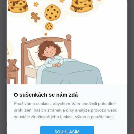
Potřebujete poradit s výběrem?
Nechte nám na sebe číslo. Zavoláme vám a se vším
poradíme
U nás nakupujte bez starostí
O sušenkách se nám zdá
Autorizovaný prodejce všech značek. 100%
Používáme cookies, abychom Vám umožnili pohodlné
záruka. Záruční i pozáruční servis.
prohlížení našich stránek a díky analýze provozu webu
neustále zlepšovali jeho funkce, výkon a použitelnost.
Postel Manhattan 1, olej č.1 je vyrobena z
SOUHLASÍM