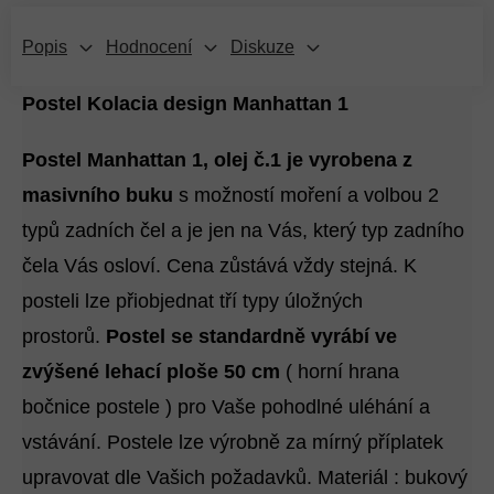
Popis
Hodnocení
Diskuze
Postel Kolacia design Manhattan 1
Postel Manhattan 1, olej č.1 je vyrobena z
masivního buku
s možností moření a volbou 2
typů zadních čel a je jen na Vás, který typ zadního
čela Vás osloví. Cena zůstává vždy stejná. K
posteli lze přiobjednat tří typy úložných
prostorů.
Postel se standardně vyrábí ve
zvýšené lehací ploše 50 cm
( horní hrana
bočnice postele ) pro Vaše pohodlné uléhání a
vstávání. Postele lze výrobně za mírný příplatek
upravovat dle Vašich požadavků. Materiál : bukový