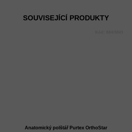
Měrná
cena:
SOUVISEJÍCÍ PRODUKTY
Kód:
884/SNO
Anatomický polštář Purtex OrthoStar