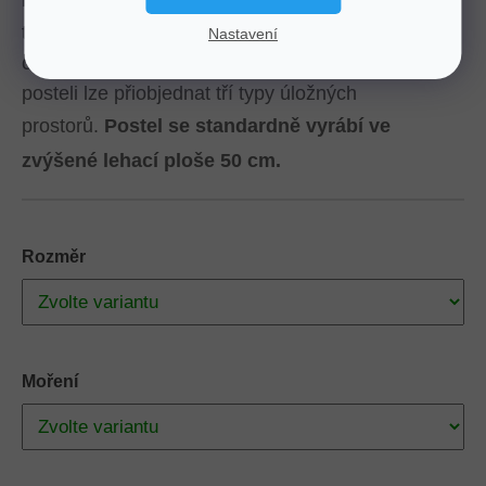
masivního buku
s možností moření a volbou 2
typů zadních čel a je jen na Vás, který typ zadního
Nastavení
čela Vás osloví. Cena zůstává vždy stejná. K
posteli lze přiobjednat tří typy úložných
prostorů.
Postel se standardně vyrábí ve
zvýšené lehací ploše 50 cm.
Rozměr
Moření