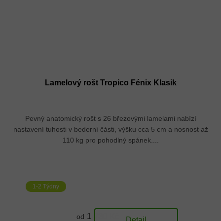
Lamelový rošt Tropico Fénix Klasik
Pevný anatomický rošt s 26 březovými lamelami nabízí
nastavení tuhosti v bederní části, výšku cca 5 cm a nosnost až
110 kg pro pohodlný spánek....
1-2 Týdny
1 730 Kč
od
Detail