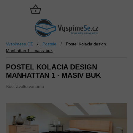
Přejít
na
NÁKUPNÍ
obsah
KOŠÍK
Vyspimese.CZ
/
Postele
/
Postel Kolacia design
Manhattan 1 - masiv buk
POSTEL KOLACIA DESIGN
MANHATTAN 1 - MASIV BUK
Kód:
Zvolte variantu