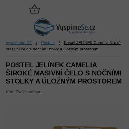
Přejít
na
NÁKUPNÍ
obsah
KOŠÍK
Vyspimese.CZ
/
Postele
/
Postel JELÍNEK Camelia široké
masivní čelo s nočními stolky a úložným prostorem
POSTEL JELÍNEK CAMELIA
ŠIROKÉ MASIVNÍ ČELO S NOČNÍMI
STOLKY A ÚLOŽNÝM PROSTOREM
Kód:
Zvolte variantu