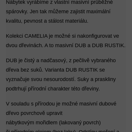
Nábytek vyrábíme z vlastní masivní průběžné
spárovky. Jen tak můžeme zajistit maximální
kvalitu, pevnost a stálost materiálu.
Kolekci CAMELIA je možné si nakonfigurovat ve
dvou dřevinách. A to masivní DUB a DUB RUSTIK.
DUB je čistý a nadčasový, z pečlivě vybraného
dřeva bez suků. Varianta DUB RUSTIK se
vyznačuje svou nesourodostí. Suky a praskliny
podtrhují přírodní charakter této dřeviny.
V souladu s přírodou je možné masivní dubové
dřevo povrchově upravit
nábytkovým mořidlem (lakovaný povrch)
či přírodním olejem (bez laku). Odstíny moření a