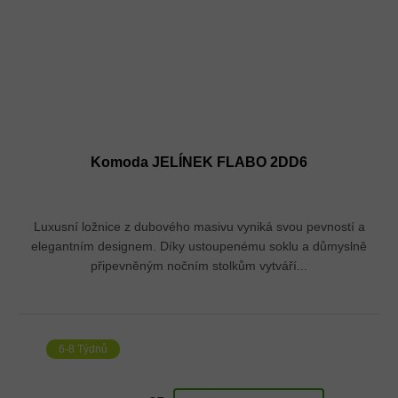
Komoda JELÍNEK FLABO 2DD6
Luxusní ložnice z dubového masivu vyniká svou pevností a
elegantním designem. Díky ustoupenému soklu a důmyslně
připevněným nočním stolkům vytváří...
6-8 Týdnů