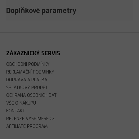
Doplňkové parametry
Z
Á
P
A
ZÁKAZNICKÝ SERVIS
T
Í
OBCHODNÍ PODMÍNKY
REKLAMAČNÍ PODMÍNKY
DOPRAVA A PLATBA
SPLÁTKOVÝ PRODEJ
OCHRANA OSOBNÍCH DAT
VŠE O NÁKUPU
KONTAKT
RECENZE VYSPIMESE.CZ
AFFILIATE PROGRAM