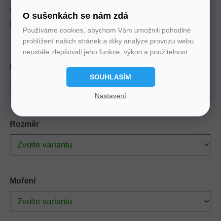
technologických inovací. To je nová kolekce
O sušenkách se nám zdá
ložnice CAMELIA.
Používáme cookies, abychom Vám umožnili pohodlné
prohlížení našich stránek a díky analýze provozu webu
neustále zlepšovali jeho funkce, výkon a použitelnost.
Materiál
SOUHLASÍM
Nastavení
Rozměr
Moření