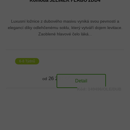
Komoda JELÍNEK FLABO 2DD4
Luxusní ložnice z dubového masivu vyniká svou pevností a
elegancí díky odlehčenému soklu, který vytváří dojem levitace.
Zaoblené hlavové čelo láká...
6-8 Týdnů
26 230 Kč
od
Detail
Kód:
149496/OLE/DUB