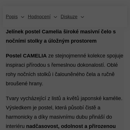
Popis
Hodnocení
Diskuze
Jelínek postel Camelia široké masivní čelo s
nočními stolky a úložným prostorem
Postel CAMELIA
ze stejnojmenné kolekce spojuje
inspiraci přírodou s řemeslnou dokonalostí. Oblé
rohy nočních stolků i čalouněného čela a ručně
broušené hrany.
Tvary vycházející z listů a květů japonské kamélie.
Výsledkem je postel, která působí čistě a
harmonicky a díky masivnímu dubu přináší do
interiéru
nadčasovost, odolnost a přirozenou