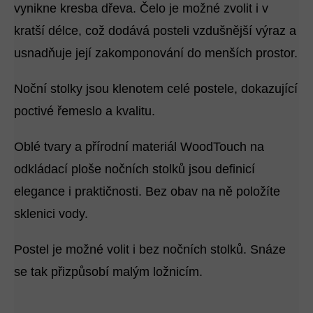
vynikne kresba dřeva. Čelo je možné zvolit i v
kratší délce, což dodává posteli vzdušnější výraz a
usnadňuje její zakomponování do menších prostor.
Noční stolky jsou klenotem celé postele, dokazující
poctivé řemeslo a kvalitu.
Oblé tvary a přírodní materiál WoodTouch na
odkládací ploše nočních stolků jsou definicí
elegance i praktičnosti. Bez obav na ně položíte
sklenici vody.
Postel je možné volit i bez nočních stolků. Snáze
se tak přizpůsobí malým ložnicím.