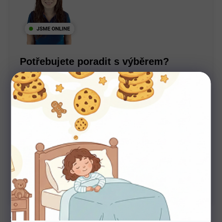
Potřebujete poradit s výběrem?
Nechte nám na sebe číslo. Zavoláme vám a se vším
poradíme
U nás nakupujte bez starostí
Autorizovaný prodejce všech značek. 100%
záruka. Záruční i pozáruční servis.
Spojení organických tvarů, tradice a