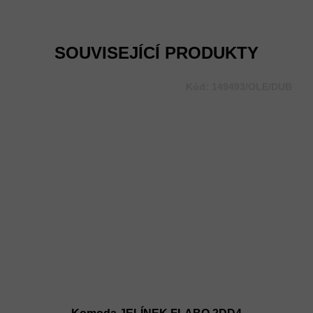
Měrná
cena:
SOUVISEJÍCÍ PRODUKTY
Kód:
149493/OLE/DUB