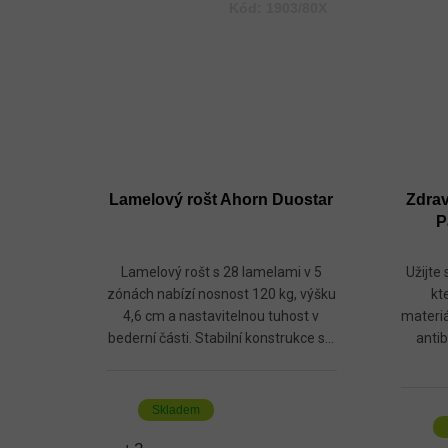
Kód:
1903/80X
Lamelový rošt Ahorn Duostar
Zdrav
P
Lamelový rošt s 28 lamelami v 5
Užijte
zónách nabízí nosnost 120 kg, výšku
kt
4,6 cm a nastavitelnou tuhost v
materiá
bederní části. Stabilní konstrukce s...
antib
Skladem