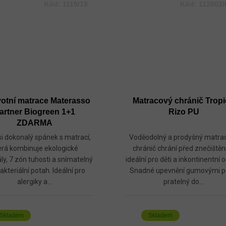
Kód:
1119/18
Kód:
112802/
otní matrace Materasso
Matracový chránič Trop
artner Biogreen 1+1
Rizo PU
ZDARMA
 si dokonalý spánek s matrací,
Voděodolný a prodyšný matra
erá kombinuje ekologické
chránič chrání před znečištěn
ly, 7 zón tuhosti a snímatelný
ideální pro děti a inkontinentní 
akteriální potah. Ideální pro
Snadné upevnění gumovými p
alergiky a...
pratelný do...
Skladem
Skladem