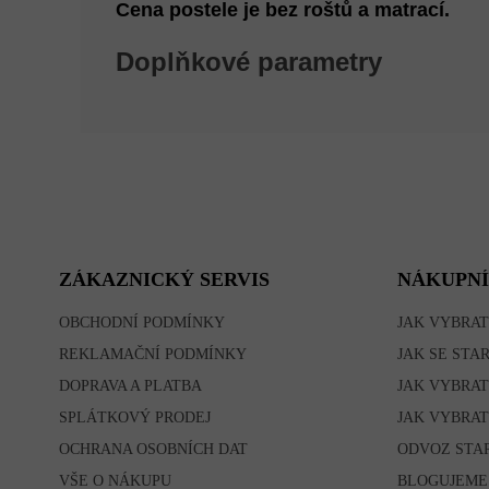
Cena postele je bez roštů a matrací.
Doplňkové parametry
Z
Á
P
A
T
ZÁKAZNICKÝ SERVIS
NÁKUPNÍ
Í
OBCHODNÍ PODMÍNKY
JAK VYBRAT
REKLAMAČNÍ PODMÍNKY
JAK SE STA
DOPRAVA A PLATBA
JAK VYBRAT
SPLÁTKOVÝ PRODEJ
JAK VYBRAT
OCHRANA OSOBNÍCH DAT
ODVOZ STA
VŠE O NÁKUPU
BLOGUJEME