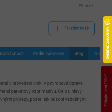
Přihlášení
NÁKUPNÍ
Prázdný košík
KOŠÍK
Domácnost
Podle zaměření
Blog
Značky
Získejte slevu 100 Kč
ostel v provedení cink. V povrchové úpravě
amená parketový vzor masivu. Čelo u hlavy
ovnými průřezy, postel tak působí vzdušným