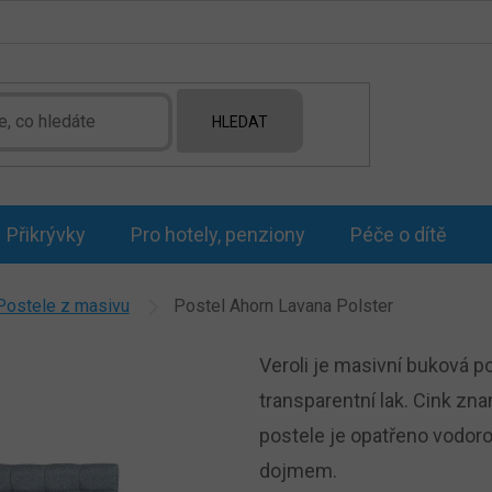
HLEDAT
Přikrývky
Pro hotely, penziony
Péče o dítě
Postele z masivu
Postel Ahorn Lavana Polster
Veroli je masivní buková p
transparentní lak. Cink zn
postele je opatřeno vodor
dojmem.