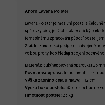
Ahorn Lavana Polster
Lavana Polster je masivní postel s čalouně
spárovky cink, jejíž charakteristický parke
řemeslnému zpracování působí postel jemně 
Stabilní konstrukci podporují zdvojené nohy
volbou pro ty, kdo hledají spojení poctivéh
buk(napojovaná spárovka) 25 m
Materiál:
transparentní lak, noug
Povrchová úprava:
112 cm
Výška zadního čela u hlavy:
45 cm - pohodlné vs
Výška boku postele:
25 kg
Hmotnost postele: