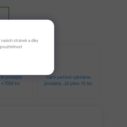
našich stránek a díky
použitelnost.
né prodejny
Sami pečlivě vybíráme
 +7000 ks
produkty. Již přes 10 let.