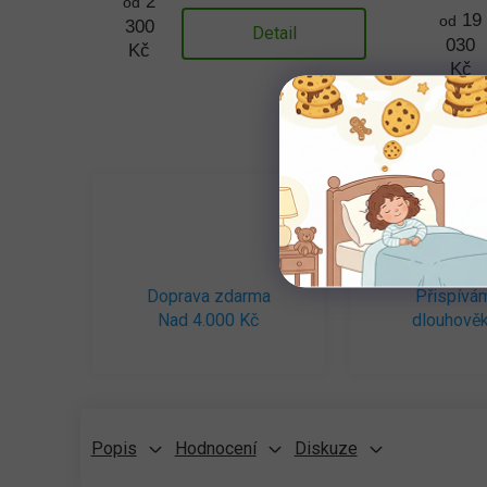
2
od
19
od
300
Detail
030
Kč
Kč
Doprava zdarma
Přispívá
Nad 4.000 Kč
dlouhověk
Popis
Hodnocení
Diskuze