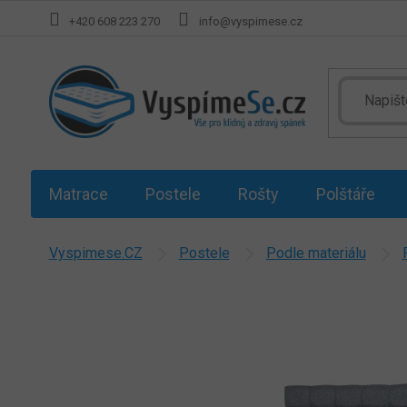
Přejít
+420 608 223 270
info@vyspimese.cz
na
obsah
Matrace
Postele
Rošty
Polštáře
Vyspimese.CZ
Postele
Podle materiálu