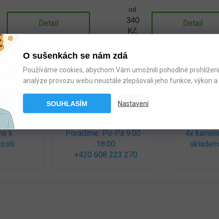
od
340
Detail
Detail
Kč
O sušenkách se nám zdá
Používáme cookies, abychom Vám umožnili pohodlné prohlížení 
analýze provozu webu neustále zlepšovali jeho funkce, výkon a 
SOUHLASÍM
Nastavení
me k
Poradíme: Po-Pá 9:00 -
4x kamen
osti
18:00
skladem
+420 608 223 270