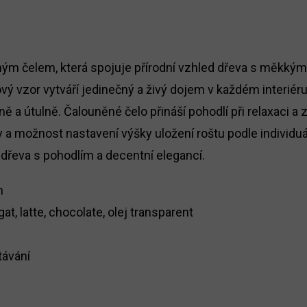
ným čelem, která spojuje přírodní vzhled dřeva s měkkým
tový vzor vytváří jedinečný a živý dojem v každém interi
a útulně. Čalouněné čelo přináší pohodlí při relaxaci a 
 a možnost nastavení výšky uložení roštu podle individuál
o dřeva s pohodlím a decentní elegancí.
m
at, latte, chocolate, olej transparent
távání