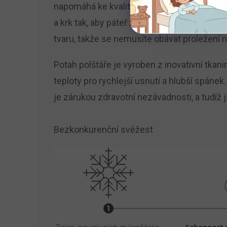
napomáhá ke kvalitnějšímu a ničím neruš
a krk tak, aby páteř zůstala v rovině a mo
tvaru, takže se nemusíte obávat proležení n
Potah polštáře je vyroben z inovativní tka
teploty pro rychlejší usnutí a hlubší spáne
je zárukou zdravotní nezávadnosti, a tudíž 
Bezkonkurenční svěžest