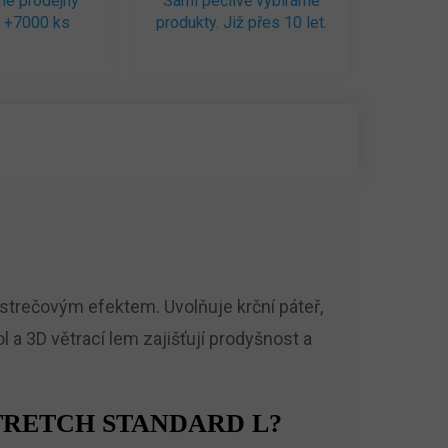
né prodejny
Sami pečlivě vybíráme
 +7000 ks
produkty. Již přes 10 let.
trečovým efektem. Uvolňuje krční páteř,
 a 3D větrací lem zajišťují prodyšnost a
TRETCH STANDARD L?