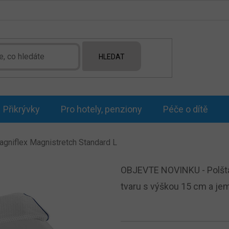
HLEDAT
Přikrývky
Pro hotely, penziony
Péče o dítě
agniflex Magnistretch Standard L
OBJEVTE NOVINKU - Polštá
tvaru s výškou 15 cm a j