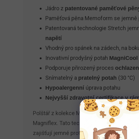
Jádro z
patentované paměťové pěny 
Paměťová pěna Memoform se jemně
Patentovaná technologie Stretch jem
napětí
Vhodný pro spánek na zádech, na boku 
Inovativní prodyšný potah
MagniCool 
Podporuje přirozený proces
ochlazen
Snímatelný a
(30 °C)
pratelný potah
úprava potahu
Hypoalergenní
Nejvyšší zdravotní certifikace v rá
Polštář z kolekce MagniStretch využívá pat
Magniflex. Tato technologie funguje na jedn
zajišťují jemné protažení meziobratlových 