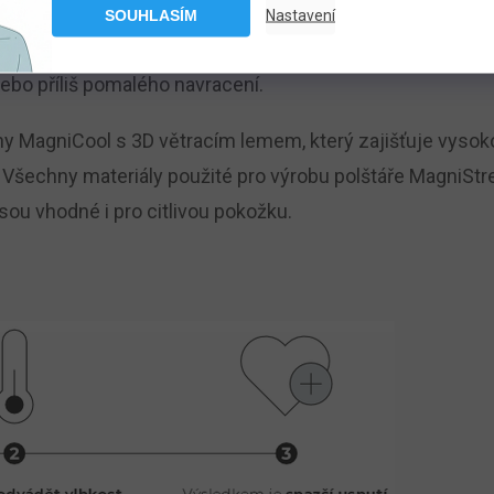
enému spánku. Patentovaná paměťová pěna Memoform a or
SOUHLASÍM
Nastavení
hla maximálně využít čas spánku pro komplexní regeneraci
ebo příliš pomalého navracení.
niny MagniCool s 3D větracím lemem, který zajišťuje vys
k. Všechny materiály použité pro výrobu polštáře MagniSt
jsou vhodné i pro citlivou pokožku.