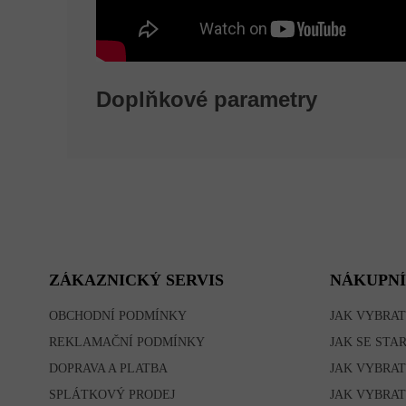
Doplňkové parametry
Z
Á
P
A
T
ZÁKAZNICKÝ SERVIS
NÁKUPNÍ
Í
OBCHODNÍ PODMÍNKY
JAK VYBRAT
REKLAMAČNÍ PODMÍNKY
JAK SE STA
DOPRAVA A PLATBA
JAK VYBRAT
SPLÁTKOVÝ PRODEJ
JAK VYBRAT