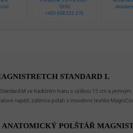
me k
Poradíme: Po-Pá 9:00 -
4x kamen
osti
18:00
skladem
+420 608 223 270
AGNISTRETCH STANDARD L
tandard M ve tradičním tvaru s výškou 15 cm a jemným s
lové napětí, zatímco potah z inovativní textilie MagniCool
Í ANATOMICKÝ POLŠTÁŘ MAGNIS