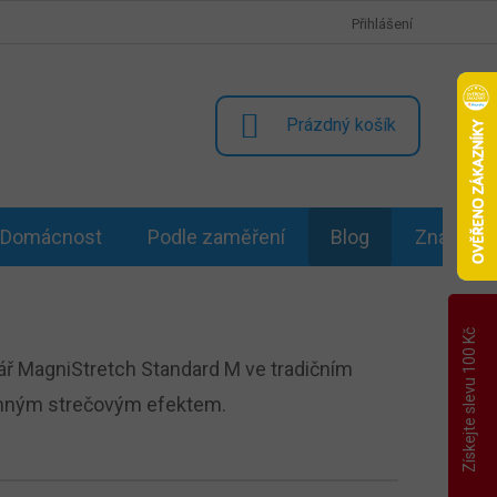
Přihlášení
NÁKUPNÍ
Prázdný košík
KOŠÍK
Domácnost
Podle zaměření
Blog
Značky
Získejte slevu 100 Kč
ř MagniStretch Standard M ve tradičním
emným strečovým efektem.