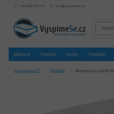
Přejít
+420 608 223 270
info@vyspimese.cz
na
obsah
Matrace
Postele
Rošty
Polštáře
Vyspimese.CZ
Polštáře
Anatomický polštář M