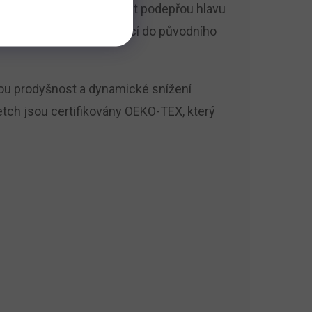
topedická pěna Eliosoft podepřou hlavu
. Pěna se okamžitě navrací do původního
okou prodyšnost a dynamické snížení
retch jsou certifikovány OEKO-TEX, který