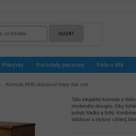
HLEDAT
Přikrývky
Pro hotely, penziony
Péče o dítě
Komoda BMB rádiusové hrany dub cink
Tato elegantní komoda s rádiu
moderního designu. Díky tiché
pohyb hladký a tichý. Kombinac
odolnost a stylový vzhled, kt