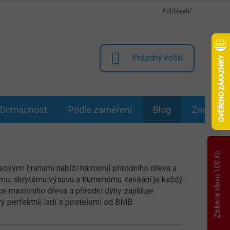
Přihlášení
NÁKUPNÍ
Prázdný košík
KOŠÍK
Domácnost
Podle zaměření
Blog
Značky
Získejte slevu 100 Kč
sovými hranami nabízí harmonii přírodního dřeva a
mu, skrytému výsuvu a tlumenému zavírání je každý
e masivního dřeva a přírodní dýhy zajišťuje
erý perfektně ladí s postelemi od BMB.