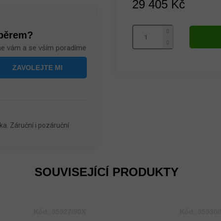
29 405 Kč
Měrná
cena:
ýběrem?
me vám a se vším poradíme
a. Záruční i pozáruční
SOUVISEJÍCÍ PRODUKTY
Kód:
95927/90X
Kód:
95930/