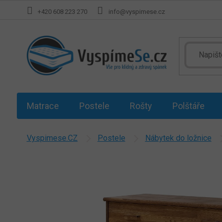
Přejít
+420 608 223 270
info@vyspimese.cz
na
obsah
Matrace
Postele
Rošty
Polštáře
Vyspimese.CZ
Postele
Nábytek do ložnice