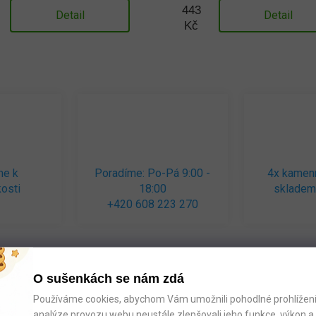
443
Detail
Detail
Kč
me k
Poradíme: Po-Pá 9:00 -
4x kamen
osti
18:00
skladem
+420 608 223 270
O sušenkách se nám zdá
Používáme cookies, abychom Vám umožnili pohodlné prohlížení 
analýze provozu webu neustále zlepšovali jeho funkce, výkon a 