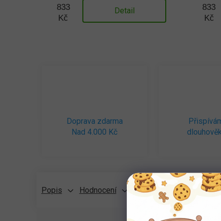
833
833
Detail
Kč
Kč
Doprava zdarma
Přispívá
Nad 4.000 Kč
dlouhověk
Popis
Hodnocení
Diskuze