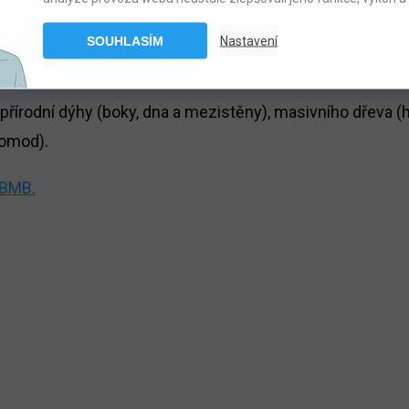
SOUHLASÍM
Nastavení
em a tlumeným zavíráním.
řírodní dýhy (boky, dna a mezistěny), masivního dřeva (h
komod).
 BMB.