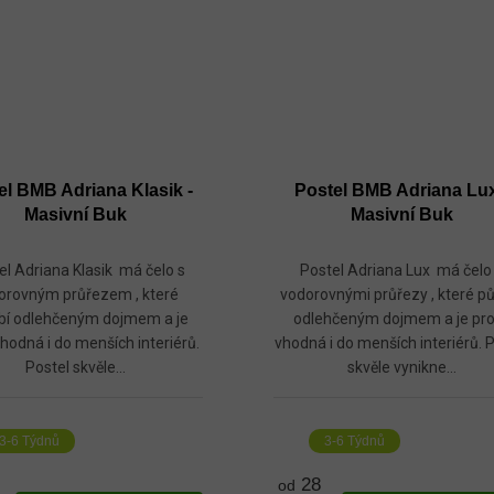
el BMB Adriana Klasik -
Postel BMB Adriana Lux
Masivní Buk
Masivní Buk
el Adriana Klasik má čelo s
Postel Adriana Lux má čelo
orovným průřezem , které
vodorovnými průřezy , které p
bí odlehčeným dojmem a je
odlehčeným dojmem a je pr
hodná i do menších interiérů.
vhodná i do menších interiérů. 
Postel skvěle...
skvěle vynikne...
3-6 Týdnů
3-6 Týdnů
28
od