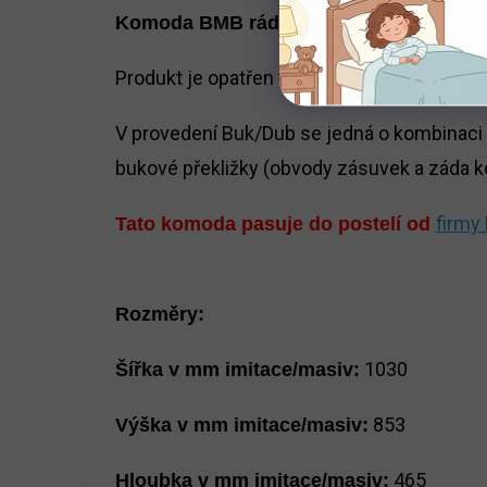
Komoda BMB rádiusové hrany
Produkt je opatřen tichým, skrytým výsuv
V provedení Buk/Dub se jedná o kombinaci p
bukové překližky (obvody zásuvek a záda 
firmy
Tato komoda pasuje do postelí od
Rozměry:
1030
Šířka v mm imitace/masiv:
853
Výška v mm imitace/masiv:
465
Hloubka v mm imitace/masiv: