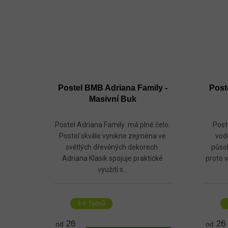
Postel BMB Adriana Family -
Post
Masivní Buk
Postel Adriana Family má plné čelo.
Post
Postel skvěle vynikne zejména ve
vod
světlých dřevěných dekorech.
půso
Adriana Klasik spojuje praktické
proto v
využití s...
3-6 Týdnů
26
26
od
od