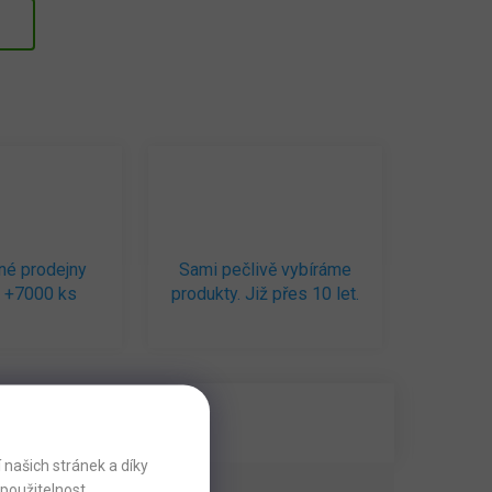
né prodejny
Sami pečlivě vybíráme
 +7000 ks
produkty. Již přes 10 let.
našich stránek a díky
použitelnost.