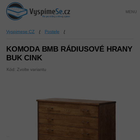
Přejít
NÁKUP
na
KOŠÍK
obsah
Vyspimese.CZ
/
Postele
/
KOMODA BMB RÁDIUSOVÉ HRANY
BUK CINK
Kód:
Zvolte variantu