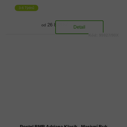
3-6 Týdnů
26 833 Kč
od
Detail
Kód:
95927/90X
Postel BMB Adriana Klasik - Masivní Buk