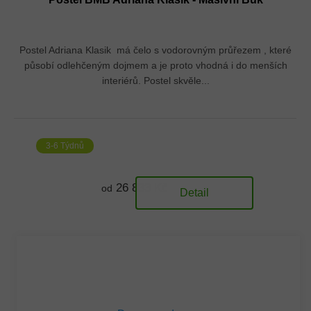
Postel Adriana Klasik má čelo s vodorovným průřezem , které
působí odlehčeným dojmem a je proto vhodná i do menších
interiérů. Postel skvěle...
3-6 Týdnů
26 833 Kč
od
Detail