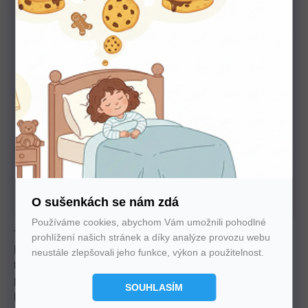
Potřebujete poradit s výběrem?
Nechte nám na sebe číslo. Zavoláme vám a se vším
poradíme
U nás nakupujte bez starostí
Autorizovaný prodejce všech značek. 100%
záruka. Záruční i pozáruční servis.
O sušenkách se nám zdá
Používáme cookies, abychom Vám umožnili pohodlné
Tato elegantní komoda s rádiusovými hranami nabízí
prohlížení našich stránek a díky analýze provozu webu
harmonii přírodního dřeva a moderního designu. Díky
neustále zlepšovali jeho funkce, výkon a použitelnost.
tichému, skrytému výsuvu a tlumenému zavírání je každý
pohyb hladký a tichý. Kombinace masivního dřeva a
SOUHLASÍM
přírodní dýhy zajišťuje odolnost a stylový vzhled, který