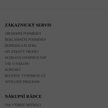
Z
Á
P
A
ZÁKAZNICKÝ SERVIS
T
Í
OBCHODNÍ PODMÍNKY
REKLAMAČNÍ PODMÍNKY
DOPRAVA A PLATBA
SPLÁTKOVÝ PRODEJ
OCHRANA OSOBNÍCH DAT
VŠE O NÁKUPU
KONTAKT
RECENZE VYSPIMESE.CZ
AFFILIATE PROGRAM
NÁKUPNÍ RÁDCE
JAK VYBRAT MATRACI