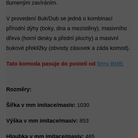
tlumeným zavíráním.
V provedení Buk/Dub se jedná o kombinaci
přírodní dýhy (boky, dna a mezistěny), masivního
dřeva (horní desky a přední plochy) a masivní
bukové překližky (obvody zásuvek a záda komod).
Tato komoda pasuje do postelí od
firmy BMB.
Rozměry:
Šířka v mm imitace/masiv:
1030
Výška v mm imitace/masiv:
853
Hloubka v mm imitace/masiv:
465