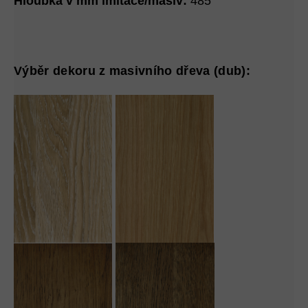
Hloubka v mm imitace/masiv:
485
Výběr dekoru z masivního dřeva (dub):