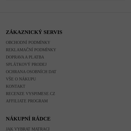
Z
Á
P
A
ZÁKAZNICKÝ SERVIS
T
Í
OBCHODNÍ PODMÍNKY
REKLAMAČNÍ PODMÍNKY
DOPRAVA A PLATBA
SPLÁTKOVÝ PRODEJ
OCHRANA OSOBNÍCH DAT
VŠE O NÁKUPU
KONTAKT
RECENZE VYSPIMESE.CZ
AFFILIATE PROGRAM
NÁKUPNÍ RÁDCE
JAK VYBRAT MATRACI