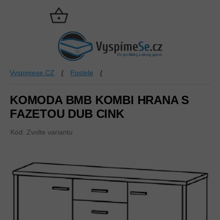
Přejít
na
NÁKUPNÍ
obsah
KOŠÍK
Vyspimese.CZ
/
Postele
/
KOMODA BMB KOMBI HRANA S
FAZETOU DUB CINK
Kód:
Zvolte variantu