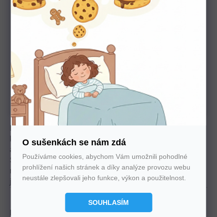
U nás nakupujte bez starostí
Autorizovaný prodejce všech značek. 100%
záruka. Záruční i pozáruční servis.
Elegantní a funkční řešení pro vaši ložnici, které
kombinuje přírodní dýhu s masivním dřevem. Tichý výsuv
O sušenkách se nám zdá
a tlumené zavírání zásuvek zajišťují komfortní používání.
Používáme cookies, abychom Vám umožnili pohodlné
Snadná montáž díky částečnému demontu. Výběr z
prohlížení našich stránek a díky analýze provozu webu
několika dekorů v provedení buk nebo dub dodá prostoru
neustále zlepšovali jeho funkce, výkon a použitelnost.
jedinečný styl.
SOUHLASÍM
Materiál