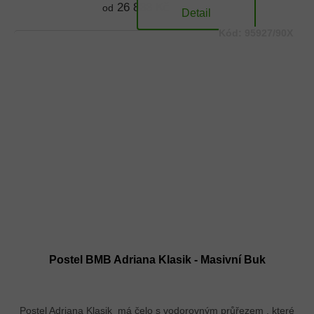
26 833 Kč
od
Detail
Kód:
95927/90X
Postel BMB Adriana Klasik - Masivní Buk
Postel Adriana Klasik má čelo s vodorovným průřezem , které