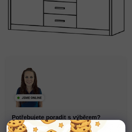
Potřebujete poradit s výběrem?
Nechte nám na sebe číslo. Zavoláme vám a se vším
poradíme