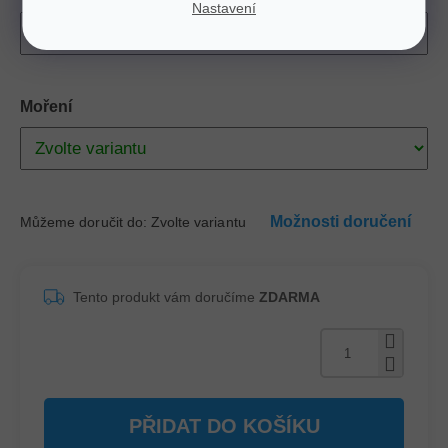
Nastavení
Moření
Možnosti doručení
Můžeme doručit do:
Zvolte variantu
Tento produkt vám doručíme
ZDARMA
PŘIDAT DO KOŠÍKU