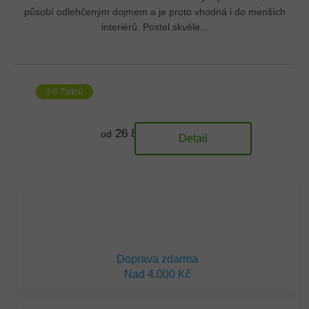
působí odlehčeným dojmem a je proto vhodná i do menších
interiérů. Postel skvěle...
3-6 Týdnů
26 833 Kč
od
Detail
Doprava zdarma
Nad 4.000 Kč