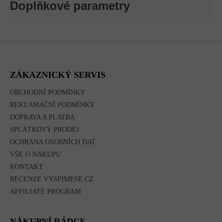
Doplňkové parametry
Z
Á
P
A
ZÁKAZNICKÝ SERVIS
T
Í
OBCHODNÍ PODMÍNKY
REKLAMAČNÍ PODMÍNKY
DOPRAVA A PLATBA
SPLÁTKOVÝ PRODEJ
OCHRANA OSOBNÍCH DAT
VŠE O NÁKUPU
KONTAKT
RECENZE VYSPIMESE.CZ
AFFILIATE PROGRAM
NÁKUPNÍ RÁDCE