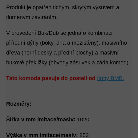
Produkt je opatřen tichým, skrytým výsuvem a
tlumeným zavíráním.
V provedení Buk/Dub se jedná o kombinaci
přírodní dýhy (boky, dna a mezistěny), masivního
dřeva (horní desky a přední plochy) a masivní
bukové překližky (obvody zásuvek a záda komod).
Tato komoda pasuje do postelí od
firmy BMB.
Rozměry:
Šířka v mm imitace/masiv:
1020
Výška v mm imitace/masiv:
853