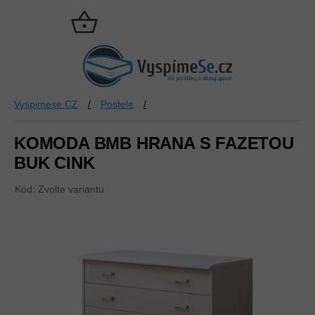
Přejít
na
NÁKUPNÍ
obsah
KOŠÍK
Vyspimese.CZ
/
Postele
/
KOMODA BMB HRANA S FAZETOU
BUK CINK
Kód:
Zvolte variantu