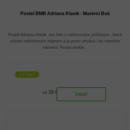
Postel BMB Adriana Klasik - Masivní Buk
Postel Adriana Klasik má čelo s vodorovným průřezem , které
působí odlehčeným dojmem a je proto vhodná i do menších
interiérů. Postel skvěle...
3-6 Týdnů
26 833 Kč
od
Detail