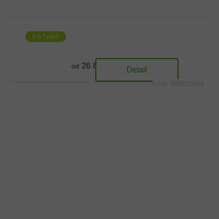
3-6 Týdnů
26 833 Kč
od
Detail
Kód:
95927/90X