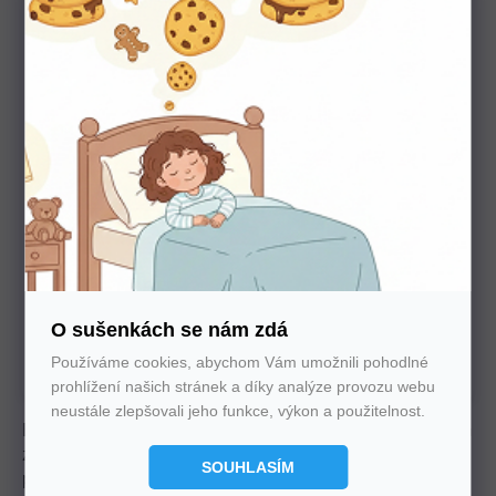
Potřebujete poradit s výběrem?
Nechte nám na sebe číslo. Zavoláme vám a se vším
poradíme
U nás nakupujte bez starostí
O sušenkách se nám zdá
Autorizovaný prodejce všech značek. 100%
Používáme cookies, abychom Vám umožnili pohodlné
záruka. Záruční i pozáruční servis.
prohlížení našich stránek a díky analýze provozu webu
neustále zlepšovali jeho funkce, výkon a použitelnost.
Elegantní komoda s tichým, skrytým výsuvem a tlumeným
zavíráním kombinuje přírodní dýhu a masivní dřevo. V
SOUHLASÍM
provedení Buk/Dub nabízí výběr z několika dekorů, které