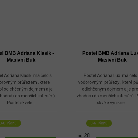
el BMB Adriana Klasik -
Postel BMB Adriana Lux
Masivní Buk
Masivní Buk
el Adriana Klasik má čelo s
Postel Adriana Lux má čelo
orovným průřezem , které
vodorovnými průřezy , které p
bí odlehčeným dojmem a je
odlehčeným dojmem a je pr
hodná i do menších interiérů.
vhodná i do menších interiérů. 
Postel skvěle...
skvěle vynikne...
3-6 Týdnů
3-6 Týdnů
28
od