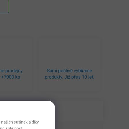
né prodejny
Sami pečlivě vybíráme
 +7000 ks
produkty. Již přes 10 let.
našich stránek a díky
použitelnost.