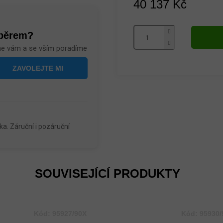
40 137 Kč
Měrná
cena:
ýběrem?
me vám a se vším poradíme
a. Záruční i pozáruční
SOUVISEJÍCÍ PRODUKTY
Kód:
95927/90X
Kód:
95930/