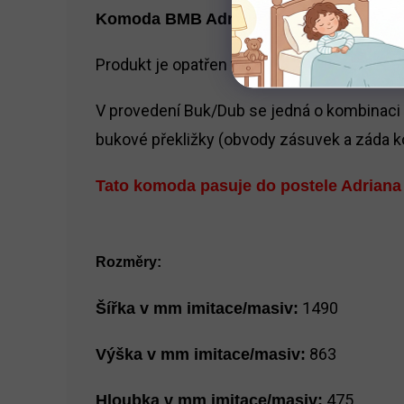
Komoda BMB Adriana Kombi
Produkt je opatřen tichým, skrytým výsuv
V provedení Buk/Dub se jedná o kombinaci p
bukové překližky (obvody zásuvek a záda 
Tato komoda pasuje do postele Adriana
Rozměry:
1490
Šířka v mm imitace/masiv:
863
Výška v mm imitace/masiv:
475
Hloubka v mm imitace/masiv: