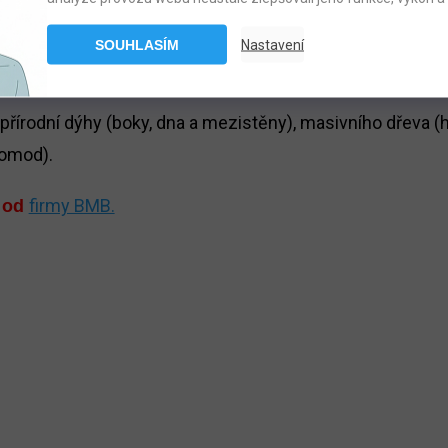
SOUHLASÍM
Nastavení
em a tlumeným zavíráním.
řírodní dýhy (boky, dna a mezistěny), masivního dřeva (h
komod).
firmy BMB.
 od