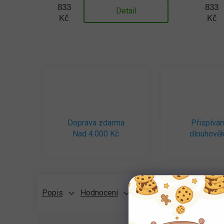
833
833
Detail
Kč
Kč
Doprava zdarma
Přispívá
Nad 4.000 Kč
dlouhověk
Popis
Hodnocení
Diskuze