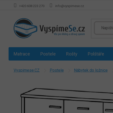
Přejít
+420 608 223 270
info@vyspimese.cz
na
obsah
Matrace
Postele
Rošty
Polštáře
Vyspimese.CZ
Postele
Nábytek do ložnice