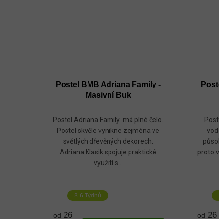
Postel BMB Adriana Family -
Post
Masivní Buk
Postel Adriana Family má plné čelo.
Post
Postel skvěle vynikne zejména ve
vod
světlých dřevěných dekorech.
půso
Adriana Klasik spojuje praktické
proto v
využití s...
3-6 Týdnů
26
26
od
od