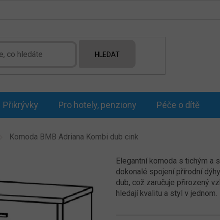
HLEDAT
Přikrývky
Pro hotely, penziony
Péče o dítě
Komoda BMB Adriana Kombi dub cink
Elegantní komoda s tichým a 
dokonalé spojení přírodní dýh
dub, což zaručuje přirozený vzh
hledají kvalitu a styl v jednom.