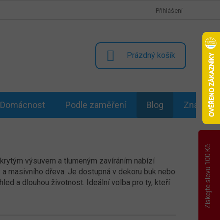
Přihlášení
NÁKUPNÍ
Prázdný košík
KOŠÍK
Domácnost
Podle zaměření
Blog
Značky
Získejte slevu 100 Kč
skrytým výsuvem a tlumeným zavíráním nabízí
y a masivního dřeva. Je dostupná v dekoru buk nebo
led a dlouhou životnost. Ideální volba pro ty, kteří