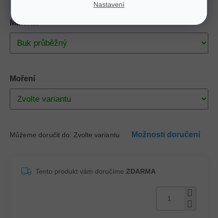
Nastavení
Materiál
Moření
Možnosti doručení
Můžeme doručit do:
Zvolte variantu
Tento produkt vám doručíme
ZDARMA