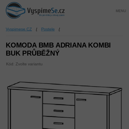
Přejít
NÁKUP
na
KOŠÍK
obsah
Vyspimese.CZ
/
Postele
/
KOMODA BMB ADRIANA KOMBI
BUK PRŮBĚŽNÝ
Kód:
Zvolte variantu