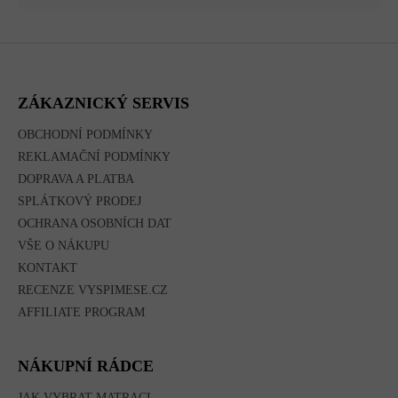
Z
Á
P
A
ZÁKAZNICKÝ SERVIS
T
Í
OBCHODNÍ PODMÍNKY
REKLAMAČNÍ PODMÍNKY
DOPRAVA A PLATBA
SPLÁTKOVÝ PRODEJ
OCHRANA OSOBNÍCH DAT
VŠE O NÁKUPU
KONTAKT
RECENZE VYSPIMESE.CZ
AFFILIATE PROGRAM
NÁKUPNÍ RÁDCE
JAK VYBRAT MATRACI