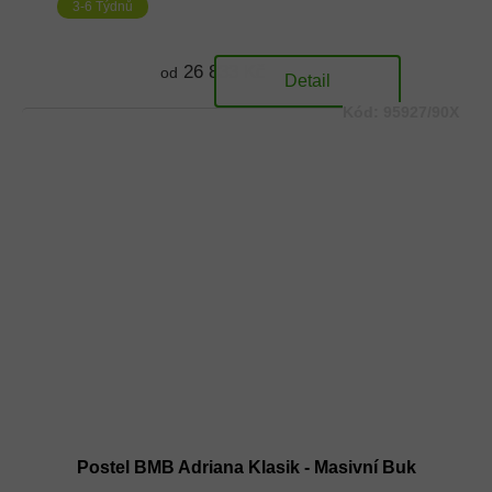
3-6 Týdnů
26 833 Kč
od
Detail
Kód:
95927/90X
Postel BMB Adriana Klasik - Masivní Buk