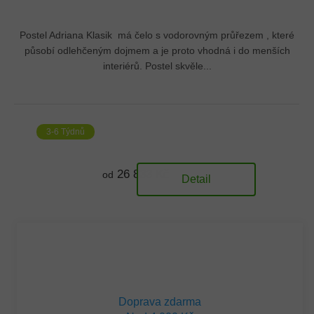
Postel Adriana Klasik má čelo s vodorovným průřezem , které
působí odlehčeným dojmem a je proto vhodná i do menších
interiérů. Postel skvěle...
3-6 Týdnů
26 833 Kč
od
Detail
Doprava zdarma