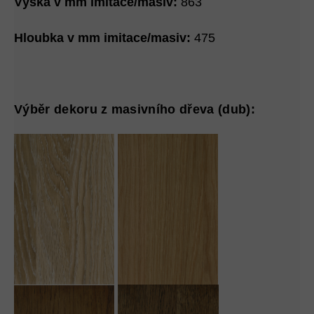
Výška v mm imitace/masiv:
863
Hloubka v mm imitace/masiv:
475
Výběr dekoru z masivního dřeva (dub):