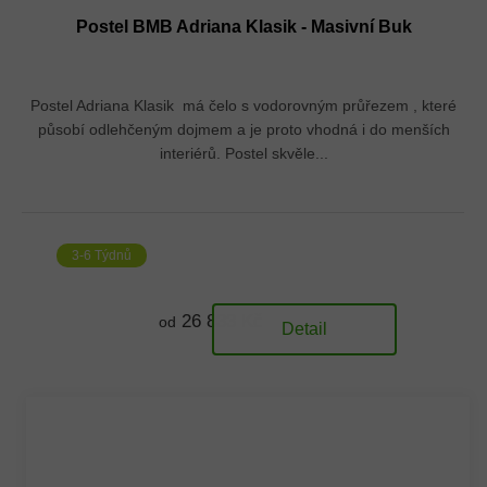
Postel BMB Adriana Klasik - Masivní Buk
Postel Adriana Klasik má čelo s vodorovným průřezem , které
působí odlehčeným dojmem a je proto vhodná i do menších
interiérů. Postel skvěle...
3-6 Týdnů
26 833 Kč
od
Detail