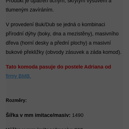
Produkt je opatřen tichým, skrytým výsuvem a
tlumeným zavíráním.
V provedení Buk/Dub se jedná o kombinaci
přírodní dýhy (boky, dna a mezistěny), masivního
dřeva (horní desky a přední plochy) a masivní
bukové překližky (obvody zásuvek a záda komod).
Tato komoda pasuje do postele Adriana od
firmy BMB.
Rozměry:
Šířka v mm imitace/masiv:
1490