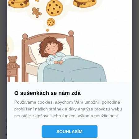
Potřebujete poradit s výběrem?
Nechte nám na sebe číslo. Zavoláme vám a se vším
poradíme
U nás nakupujte bez starostí
O sušenkách se nám zdá
Autorizovaný prodejce všech značek. 100%
Používáme cookies, abychom Vám umožnili pohodlné
záruka. Záruční i pozáruční servis.
prohlížení našich stránek a díky analýze provozu webu
neustále zlepšovali jeho funkce, výkon a použitelnost.
Elegantní komoda s tichým a skrytým výsuvem a
tlumeným zavíráním nabízí dokonalé spojení přírodní
SOUHLASÍM
dýhy a masivního dřeva. Je dostupná v dekoru buk nebo