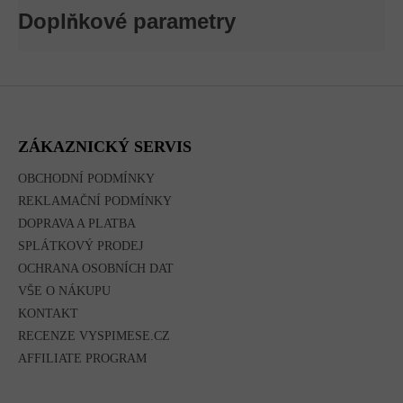
Doplňkové parametry
Z
Á
P
A
ZÁKAZNICKÝ SERVIS
T
Í
OBCHODNÍ PODMÍNKY
REKLAMAČNÍ PODMÍNKY
DOPRAVA A PLATBA
SPLÁTKOVÝ PRODEJ
OCHRANA OSOBNÍCH DAT
VŠE O NÁKUPU
KONTAKT
RECENZE VYSPIMESE.CZ
AFFILIATE PROGRAM