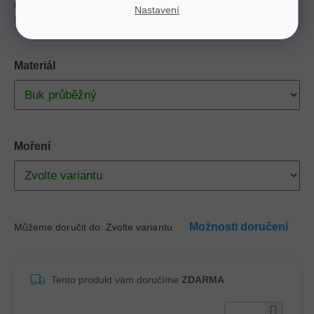
dub, což zaručuje přirozený vzhled a dlouhou životnost.
Nastavení
Ideální volba pro ty, kteří hledají kvalitu a styl v jednom.
Materiál
Moření
Možnosti doručení
Můžeme doručit do:
Zvolte variantu
Tento produkt vám doručíme
ZDARMA