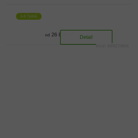
3-6 Týdnů
26 833 Kč
od
Detail
Kód:
95927/90X