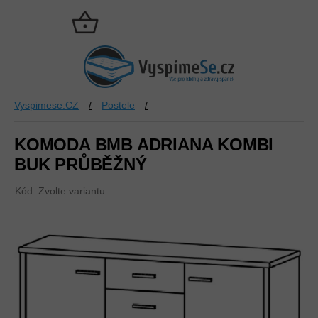
Přejít
na
NÁKUPNÍ
obsah
KOŠÍK
Vyspimese.CZ
/
Postele
/
KOMODA BMB ADRIANA KOMBI
BUK PRŮBĚŽNÝ
Kód:
Zvolte variantu