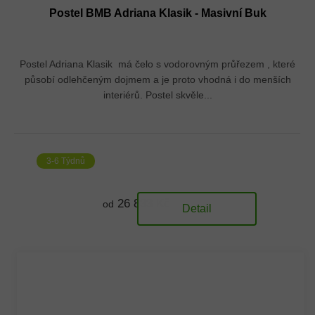
Postel BMB Adriana Klasik - Masivní Buk
Postel Adriana Klasik má čelo s vodorovným průřezem , které
působí odlehčeným dojmem a je proto vhodná i do menších
interiérů. Postel skvěle...
3-6 Týdnů
26 833 Kč
od
Detail