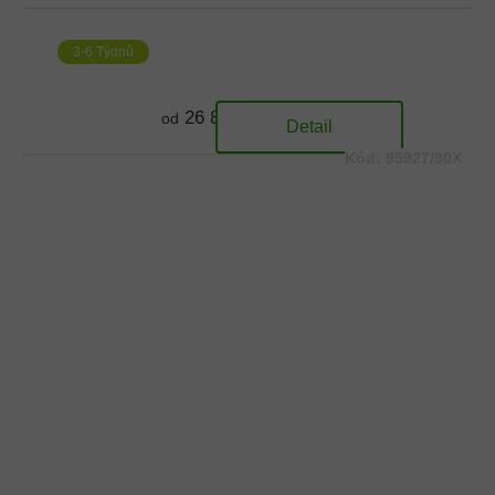
3-6 Týdnů
26 833 Kč
od
Detail
Kód:
95927/90X