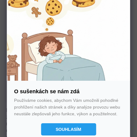
Potřebujete poradit s výběrem?
Nechte nám na sebe číslo. Zavoláme vám a se vším
poradíme
U nás nakupujte bez starostí
Autorizovaný prodejce všech značek. 100%
O sušenkách se nám zdá
záruka. Záruční i pozáruční servis.
Používáme cookies, abychom Vám umožnili pohodlné
prohlížení našich stránek a díky analýze provozu webu
Elegantní komoda nabízí tichý, skrytý výsuv a tlumené
neustále zlepšovali jeho funkce, výkon a použitelnost.
zavírání, což zajišťuje komfortní použití. Kombinace
masivního dřeva a přírodní dýhy vytváří harmonický
SOUHLASÍM
design. Dostupná v různých dekorech, perfektně ladí s