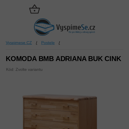
Přejít
na
NÁKUPNÍ
obsah
KOŠÍK
Vyspimese.CZ
/
Postele
/
KOMODA BMB ADRIANA BUK CINK
Kód:
Zvolte variantu