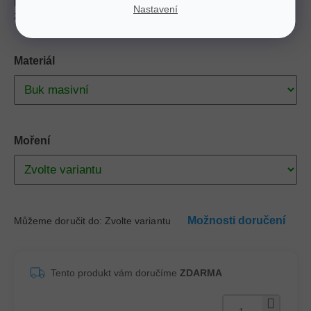
postelí Adriana. Robustní konstrukce a precizní
Nastavení
zpracování garantují dlouhou životnost.
Materiál
Moření
Možnosti doručení
Můžeme doručit do:
Zvolte variantu
Tento produkt vám doručíme
ZDARMA