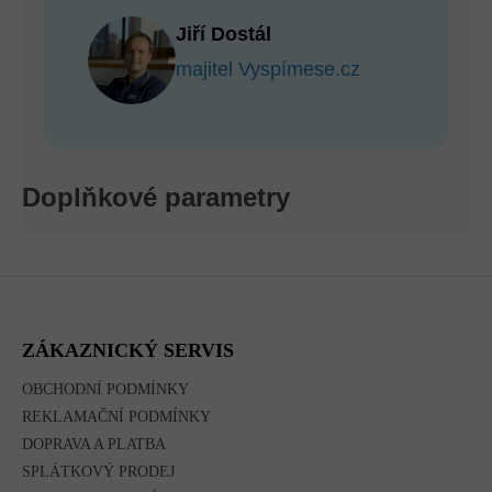
Jiří Dostál
majitel Vyspímese.cz
Doplňkové parametry
Z
Á
P
A
ZÁKAZNICKÝ SERVIS
T
Í
OBCHODNÍ PODMÍNKY
REKLAMAČNÍ PODMÍNKY
DOPRAVA A PLATBA
SPLÁTKOVÝ PRODEJ