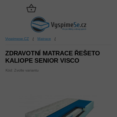
Přejít
na
NÁKUPNÍ
obsah
KOŠÍK
Vyspimese.CZ
/
Matrace
/
ZDRAVOTNÍ MATRACE ŘEŠETO
KALIOPE SENIOR VISCO
Kód:
Zvolte variantu