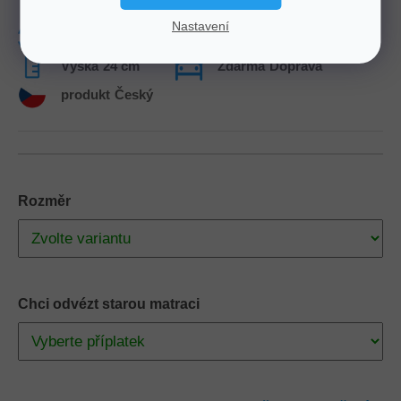
Nastavení
Tuhost
2-3
Nosnost
150 Kg
Výška
24 cm
Zdarma
Doprava
produkt
Český
Rozměr
Chci odvézt starou matraci