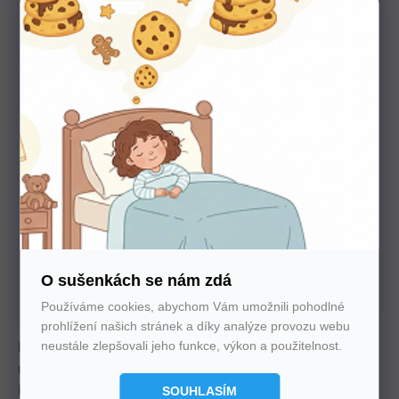
Potřebujete poradit s výběrem?
Nechte nám na sebe číslo. Zavoláme vám a se vším
poradíme
U nás nakupujte bez starostí
O sušenkách se nám zdá
Autorizovaný prodejce všech značek. 100%
záruka. Záruční i pozáruční servis.
Používáme cookies, abychom Vám umožnili pohodlné
prohlížení našich stránek a díky analýze provozu webu
neustále zlepšovali jeho funkce, výkon a použitelnost.
Komfortní taštičková matrace s VISCO pěnou nabízí vysokou
nosnost až 150 kg, výšku 24 cm a výbornou prodyšnost.
Ideální volba pro zdravou oporu těla a klidný spánek.
SOUHLASÍM