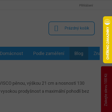
Přihlášení
NÁKUPNÍ
Prázdný košík
KOŠÍK
Domácnost
Podle zaměření
Blog
Značky
Získejte slevu 100 Kč
 VISCO pěnou, výškou 21 cm a nosností 130
, vysokou prodyšnost a maximální pohodlí bez