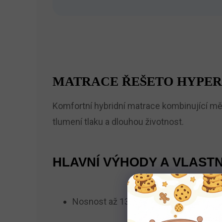
MATRACE ŘEŠETO HYPER
Komfortní hybridní matrace kombinující měk
tlumení tlaku a dlouhou životnost.
HLAVNÍ VÝHODY A VLASTN
Nosnost až 130 kg a výška 21 cm pro