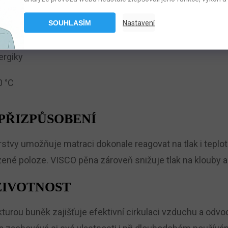
SOUHLASÍM
Nastavení
y
ergiky
0 °C
PŘIZPŮSOBENÍ
vy umožňuje matraci dokonale reagovat na tlak i teplotu
zené poloze. VISCO pěna zároveň snižuje tlak na klouby 
ŽIVOTNOST
ou buněk zajišťuje efektivní cirkulaci vzduchu a odvod v