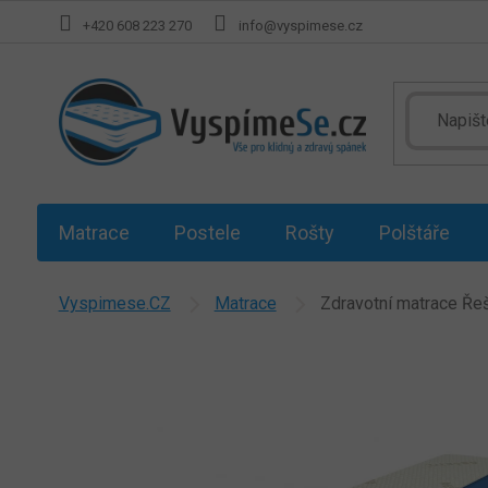
Přejít
+420 608 223 270
info@vyspimese.cz
na
obsah
Matrace
Postele
Rošty
Polštáře
Vyspimese.CZ
Matrace
Zdravotní matrace Ře