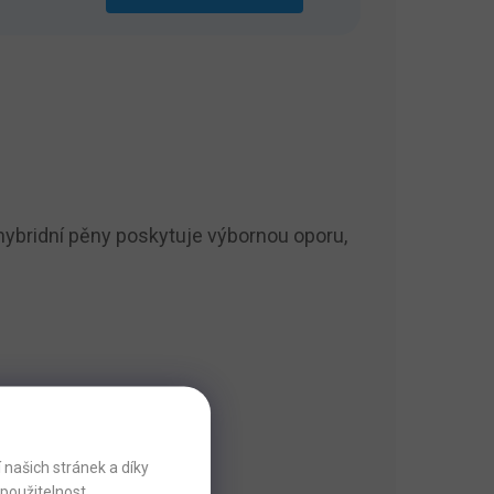
hybridní pěny poskytuje výbornou oporu,
našich stránek a díky
použitelnost.