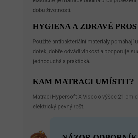
elasticitě je matrace odolná proti proležení
dobu životnosti.
HYGIENA A ZDRAVÉ PROS
Použité antibakteriální materiály pomáhají
dotek, dobře odvádí vlhkost a podporuje su
jednoduchá a praktická.
KAM MATRACI UMÍSTIT?
Matraci Hypersoft X Visco o výšce 21 cm do
elektrický pevný rošt.
NÁZOR ODBORNÍK