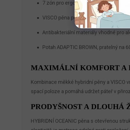
7 zón pro ergonomickou podporu těla
VISCO pěna pro snížení tlaku na kloub
Antibakteriální materiály vhodné pro al
Potah ADAPTIC BROWN, pratelný na 6
MAXIMÁLNÍ KOMFORT A 
Kombinace měkké hybridní pěny a VISCO vrst
spací poloze a pomáhá udržet páteř v přiro
PRODYŠNOST A DLOUHÁ 
HYBRIDNÍ OCEANIC pěna s otevřenou struktur