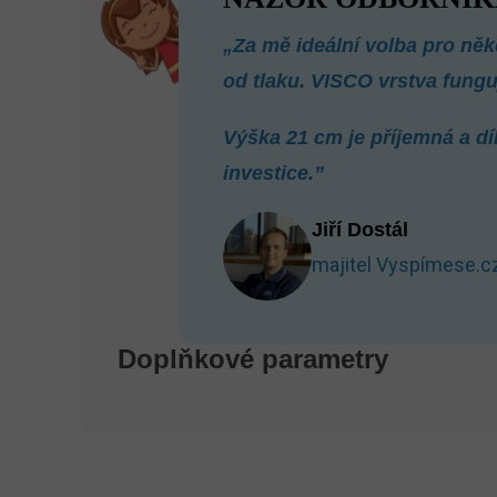
„Za mě ideální volba pro ně
od tlaku. VISCO vrstva fungu
Výška 21 cm je příjemná a dí
investice.”
Jiří Dostál
majitel Vyspímese.c
Doplňkové parametry
Z