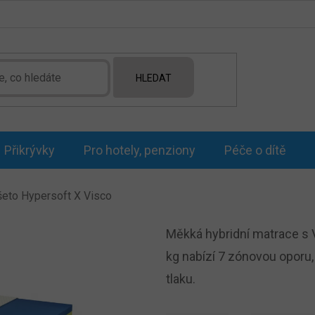
HLEDAT
Přikrývky
Pro hotely, penziony
Péče o dítě
šeto Hypersoft X Visco
Měkká hybridní matrace s
kg nabízí 7 zónovou oporu
tlaku.