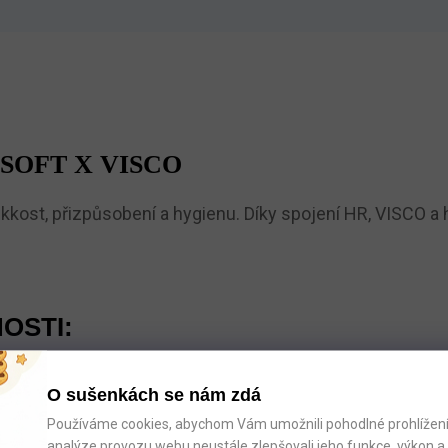
SOFT X VISCO
kost, přizpůsobení a hygienu. Díky spojení HR, VISCO a 
OSTI:
O sušenkách se nám zdá
 pohodlný spánek
Používáme cookies, abychom Vám umožnili pohodlné prohlížení 
analýze provozu webu neustále zlepšovali jeho funkce, výkon a 