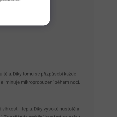
 těla. Díky tomu se přizpůsobí každé
a eliminuje mikroprobuzení během noci.
lhkosti i tepla. Díky vysoké hustotě a