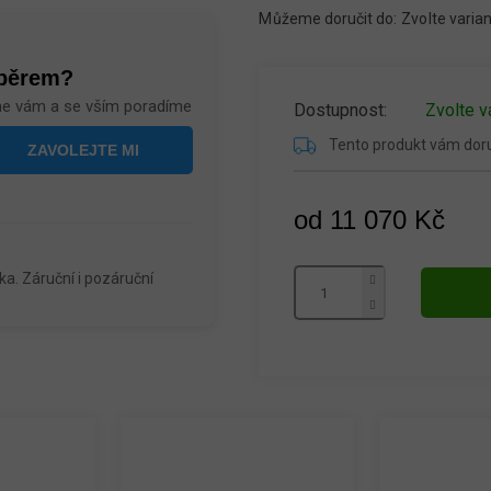
Můžeme doručit do:
Zvolte varia
ýběrem?
me vám a se vším poradíme
Zvolte v
Tento produkt vám do
od
11 070 Kč
Měrná
cena:
a. Záruční i pozáruční