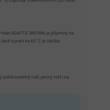
. To zajišťuje stabilní komfort po celou
ky. Potah ADAPTIC BROWN je příjemný na
ásti a praní na 60 °C je údržba
 polohovatelný rošt, pevný rošt i na