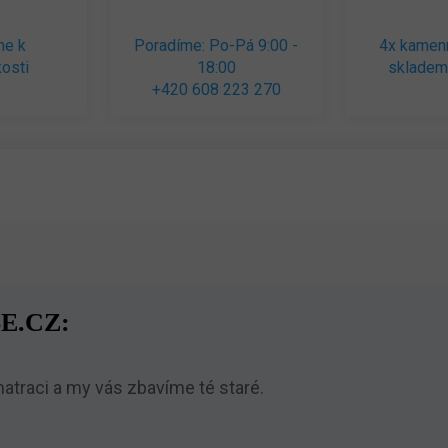
me k
Poradíme: Po-Pá 9:00 -
4x kamen
osti
18:00
skladem
+420 608 223 270
E.CZ:
traci a my vás zbavíme té staré.