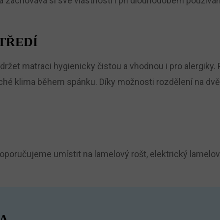
 a zachovává si své vlastnosti i při dlouhodobém používání
TŘEDÍ
 udržet matraci hygienicky čistou a vhodnou i pro alergi
ché klima během spánku. Díky možnosti rozdělení na dvě č
poručujeme umístit na lamelový rošt, elektrický lamelový
A