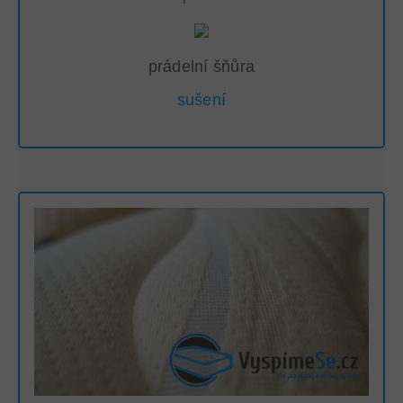
prádelní šňůra
sušení