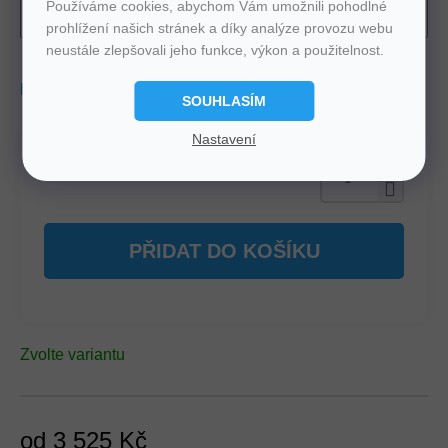
Používáme cookies, abychom Vám umožnili pohodlné
prohlížení našich stránek a díky analýze provozu webu
neustále zlepšovali jeho funkce, výkon a použitelnost.
Možnosti doručení
SOUHLASÍM
Nastavení
PŘIDAT DO KOŠÍKU
Zvolte variantu
od
3 525 Kč