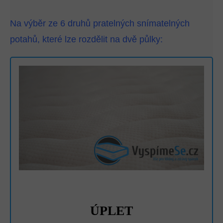
Na výběr ze 6 druhů pratelných snímatelných
potahů, které lze rozdělit na dvě půlky:
ÚPLET