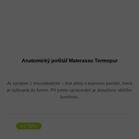
Anatomický polštář Materasso Termopur
Je vyroben z viscoelastické – líné pěny s tvarovou pamětí, která
je vylévaná do forem. Při tomto zpracování je dosaženo většího
komfortu.
1-2 Týdny