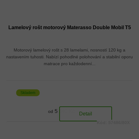
Lamelový rošt motorový Materasso Double Mobil T5
Motorový lamelový rošt s 28 lamelami, nosností 120 kg a
nastavením tuhosti. Nabízí pohodlné polohování a stabilní oporu
matrace pro každodenní...
Skladem
5 540 Kč
od
Detail
Kód:
57486/80X