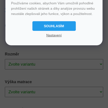
Používáme cookies, abychom Vám umožnili pohodlné
prohlížení našich stránek a díky analýze provozu webu
Tuhost
3-4
Nosnost
145 Kg
neustále zlepšovali jeho funkce, výkon a použitelnost.
Výška
26 cm, 30 cm
Zdarma
Doprava
produkt
Český
SOUHLASÍM
Nastavení
Rozměr
Výška matrace