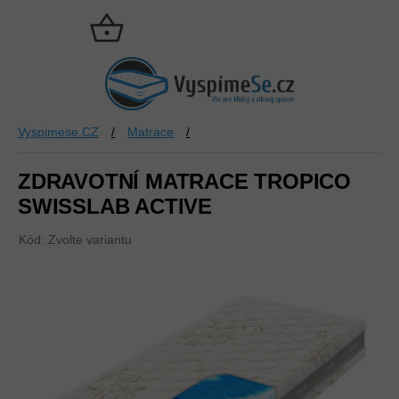
Přejít
na
NÁKUPNÍ
obsah
KOŠÍK
Vyspimese.CZ
/
Matrace
/
ZDRAVOTNÍ MATRACE TROPICO
SWISSLAB ACTIVE
Kód:
Zvolte variantu