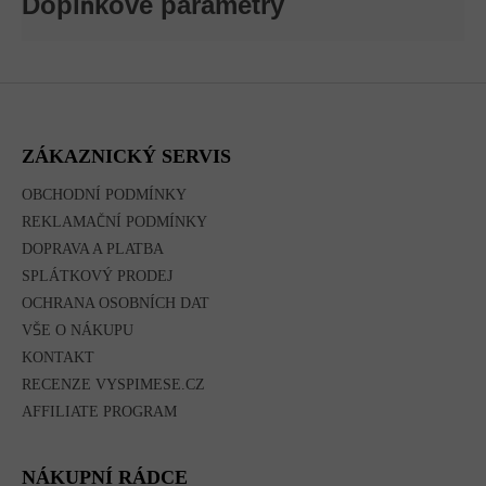
Doplňkové parametry
Z
Á
P
A
ZÁKAZNICKÝ SERVIS
T
Í
OBCHODNÍ PODMÍNKY
REKLAMAČNÍ PODMÍNKY
DOPRAVA A PLATBA
SPLÁTKOVÝ PRODEJ
OCHRANA OSOBNÍCH DAT
VŠE O NÁKUPU
KONTAKT
RECENZE VYSPIMESE.CZ
AFFILIATE PROGRAM
NÁKUPNÍ RÁDCE