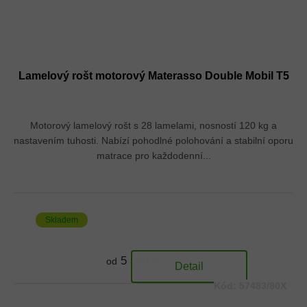
Lamelový rošt motorový Materasso Double Mobil T5
Motorový lamelový rošt s 28 lamelami, nosností 120 kg a
nastavením tuhosti. Nabízí pohodlné polohování a stabilní oporu
matrace pro každodenní...
Skladem
5 540 Kč
od
Detail
Kód:
57483/80X