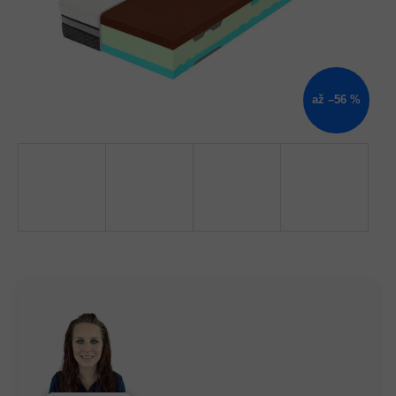
až –56 %