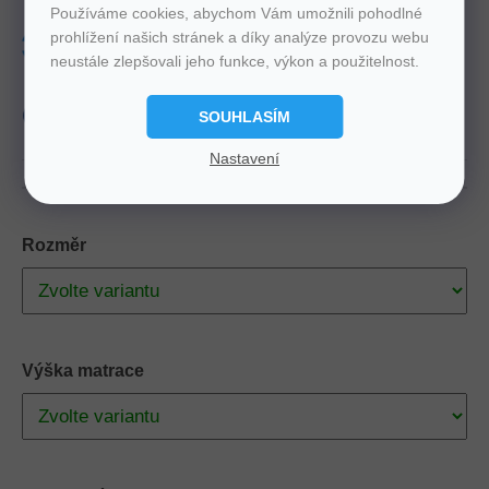
Používáme cookies, abychom Vám umožnili pohodlné
prohlížení našich stránek a díky analýze provozu webu
Tuhost
3-4
Nosnost
150 Kg
neustále zlepšovali jeho funkce, výkon a použitelnost.
Výška
25 cm, 30 cm
Zdarma
Doprava
produkt
Český
SOUHLASÍM
Nastavení
Rozměr
Výška matrace