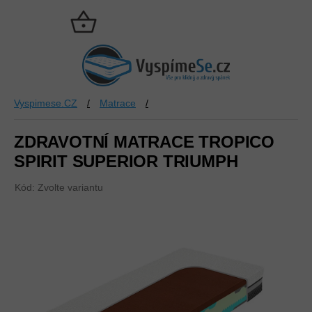
Přejít
na
NÁKUPNÍ
obsah
KOŠÍK
Vyspimese.CZ
/
Matrace
/
ZDRAVOTNÍ MATRACE TROPICO
SPIRIT SUPERIOR TRIUMPH
Kód:
Zvolte variantu