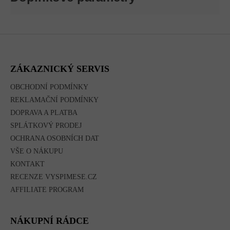
Z
Á
P
A
ZÁKAZNICKÝ SERVIS
T
Í
OBCHODNÍ PODMÍNKY
REKLAMAČNÍ PODMÍNKY
DOPRAVA A PLATBA
SPLÁTKOVÝ PRODEJ
OCHRANA OSOBNÍCH DAT
VŠE O NÁKUPU
KONTAKT
RECENZE VYSPIMESE.CZ
AFFILIATE PROGRAM
NÁKUPNÍ RÁDCE