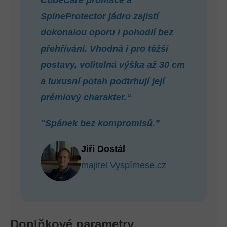
CubeCare profilace a
SpineProtector jádro zajistí
dokonalou oporu i pohodlí bez
přehřívání. Vhodná i pro těžší
postavy, volitelná výška až 30 cm
a luxusní potah podtrhují její
prémiový charakter.“
"Spánek bez kompromisů.”
Jiří Dostál
majitel Vyspímese.cz
Doplňkové parametry