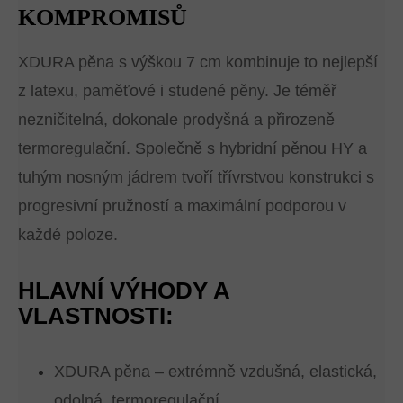
KOMPROMISŮ
XDURA pěna s výškou 7 cm kombinuje to nejlepší
z latexu, paměťové i studené pěny. Je téměř
nezničitelná, dokonale prodyšná a přirozeně
termoregulační. Společně s hybridní pěnou HY a
tuhým nosným jádrem tvoří třívrstvou konstrukci s
progresivní pružností a maximální podporou v
každé poloze.
HLAVNÍ VÝHODY A
VLASTNOSTI:
XDURA pěna – extrémně vzdušná, elastická,
odolná, termoregulační