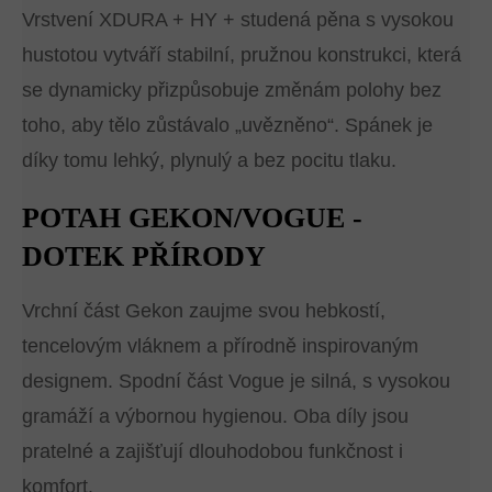
Vrstvení XDURA + HY + studená pěna s vysokou
hustotou vytváří stabilní, pružnou konstrukci, která
se dynamicky přizpůsobuje změnám polohy bez
toho, aby tělo zůstávalo „uvězněno“. Spánek je
díky tomu lehký, plynulý a bez pocitu tlaku.
POTAH GEKON/VOGUE -
DOTEK PŘÍRODY
Vrchní část Gekon zaujme svou hebkostí,
tencelovým vláknem a přírodně inspirovaným
designem. Spodní část Vogue je silná, s vysokou
gramáží a výbornou hygienou. Oba díly jsou
pratelné a zajišťují dlouhodobou funkčnost i
komfort.