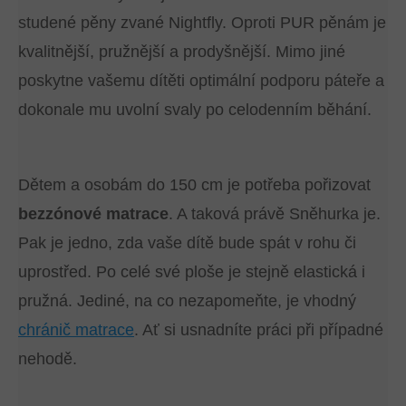
studené pěny zvané Nightfly. Oproti PUR pěnám je
kvalitnější, pružnější a prodyšnější. Mimo jiné
poskytne vašemu dítěti optimální podporu páteře a
dokonale mu uvolní svaly po celodenním běhání.
Dětem a osobám do 150 cm je potřeba pořizovat
bezzónové matrace
. A taková právě Sněhurka je.
Pak je jedno, zda vaše dítě bude spát v rohu či
uprostřed. Po celé své ploše je stejně elastická i
pružná. Jediné, na co nezapomeňte, je vhodný
chránič matrace
. Ať si usnadníte práci při případné
nehodě.