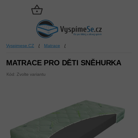
Přejít
na
NÁKUPNÍ
obsah
KOŠÍK
Vyspimese.CZ
/
Matrace
/
MATRACE PRO DĚTI SNĚHURKA
Kód:
Zvolte variantu