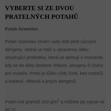
VYBERTE SI ZE DVOU
PRATELNÝCH POTAHŮ
Potah Greentex
Potah Greentex chrání vaše dítě před různými
alergeny. Jedná se totiž o upravenou látku
obsahující probiotika, která se aktivují v momentě,
kdy se do látky dostane vlhkost, alergeny či živiny
pro roztoče. Proto je lůžko vždy čisté, bez roztočů
a bakterií, vlhkosti a jiných alergenů.
2
Potah má gramáž 200 g/m
a můžete jej vyprat na
60 °C.