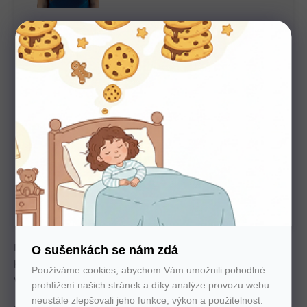
Potřebujete poradit s výběrem?
Nechte nám na sebe číslo. Zavoláme vám a se vším
poradíme
U nás nakupujte bez starostí
Autorizovaný prodejce všech značek. 100%
záruka. Záruční i pozáruční servis.
Ideální matrace pro děti s bezzónovým designem z kvalitní
O sušenkách se nám zdá
HR pěny Nightfly, poskytující optimální podporu páteře.
Používáme cookies, abychom Vám umožnili pohodlné
Vyberte si pratelný potah, který chrání před alergeny.
prohlížení našich stránek a díky analýze provozu webu
neustále zlepšovali jeho funkce, výkon a použitelnost.