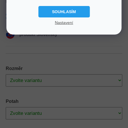
Kvalitní bezzónová matrace vhodná pro děti a mládež.
SOUHLASÍM
Tuhost
3
Nosnost
120 Kg
Nastavení
Výška
15 cm
Zdarma
Doprava
produkt
Slovenský
Rozměr
Potah