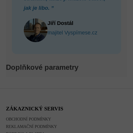
jak je libo. ”
Jiří Dostál
majitel Vyspímese.cz
Doplňkové parametry
Z
Á
P
A
ZÁKAZNICKÝ SERVIS
T
Í
OBCHODNÍ PODMÍNKY
REKLAMAČNÍ PODMÍNKY