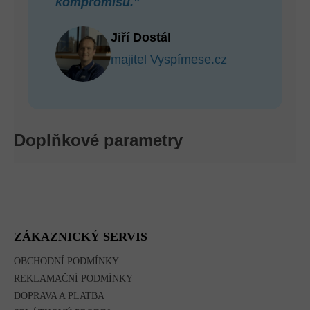
kompromisů."
Jiří Dostál
majitel Vyspímese.cz
Doplňkové parametry
Z
Á
P
A
ZÁKAZNICKÝ SERVIS
T
Í
OBCHODNÍ PODMÍNKY
REKLAMAČNÍ PODMÍNKY
DOPRAVA A PLATBA