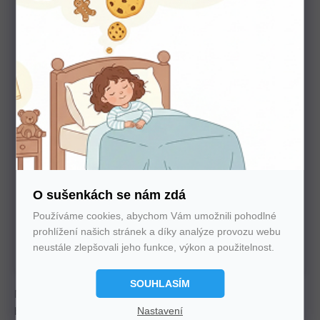
Potřebujete poradit s výběrem?
Nechte nám na sebe číslo. Zavoláme vám a se vším
poradíme
O sušenkách se nám zdá
Používáme cookies, abychom Vám umožnili pohodlné
U nás nakupujte bez starostí
prohlížení našich stránek a díky analýze provozu webu
Autorizovaný prodejce všech značek. 100%
neustále zlepšovali jeho funkce, výkon a použitelnost.
záruka. Záruční i pozáruční servis.
SOUHLASÍM
Motorový laťkový rošt s bezdrátovým ovládáním nabízí 22
Nastavení
bukových latí, výšku 7 cm a nosnost 130 kg. Umožňuje