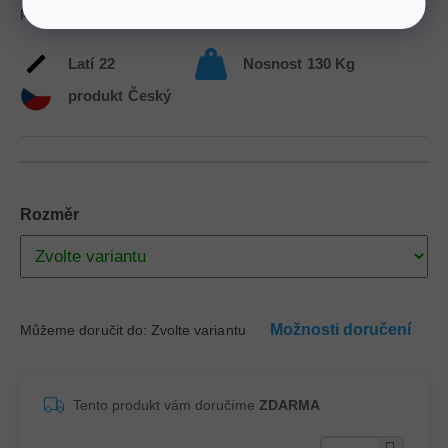
pohodlné nastavení hlavové části až do pravého úhlu.
Latí
22
Nosnost
130 Kg
produkt
Český
Rozměr
Možnosti doručení
Můžeme doručit do:
Zvolte variantu
Tento produkt vám doručíme
ZDARMA