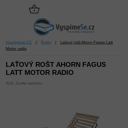
Přejít
na
NÁKUPNÍ
obsah
KOŠÍK
Vyspimese.CZ
/
Rošty
/
Laťový rošt Ahorn Fagus Latt
Motor radio
LAŤOVÝ ROŠT AHORN FAGUS
LATT MOTOR RADIO
Kód:
Zvolte variantu