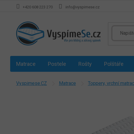
Přejít
+420 608 223 270
info@vyspimese.cz
na
obsah
Matrace
Postele
Rošty
Polštáře
Vyspimese.CZ
Matrace
Toppery, vrchní matra