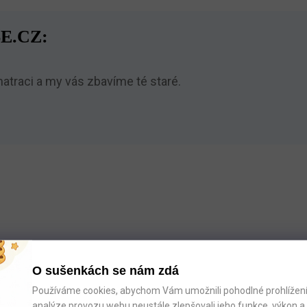
E.CZ:
traci a my vás zbavíme té staré.
O sušenkách se nám zdá
Používáme cookies, abychom Vám umožnili pohodlné prohlížení 
analýze provozu webu neustále zlepšovali jeho funkce, výkon a 