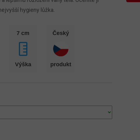
nejvyšší hygieny lůžka.
7 cm
Český
Výška
produkt