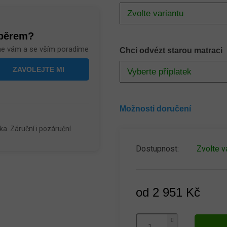
ýběrem?
me vám a se vším poradíme
Chci odvézt starou matraci
Možnosti doručení
a. Záruční i pozáruční
Zvolte v
od
2 951 Kč
Měrná
cena: