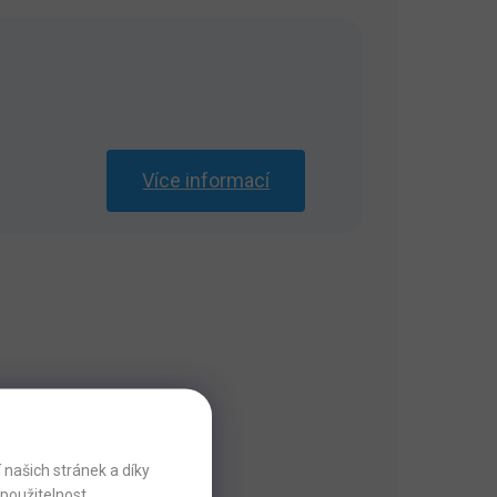
Více informací
našich stránek a díky
použitelnost.