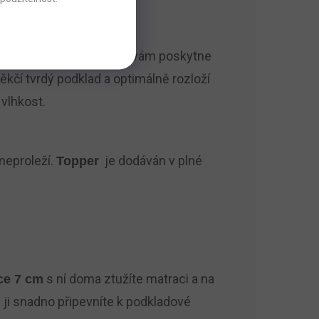
tí se ani na cestách, kde vám poskytne
kčí tvrdý podklad a optimálně rozloží
 vlhkost.
 neproleží.
je dodáván v plné
Topper
s ní doma ztužíte matraci a na
ce 7 cm
 ji snadno připevníte k podkladové