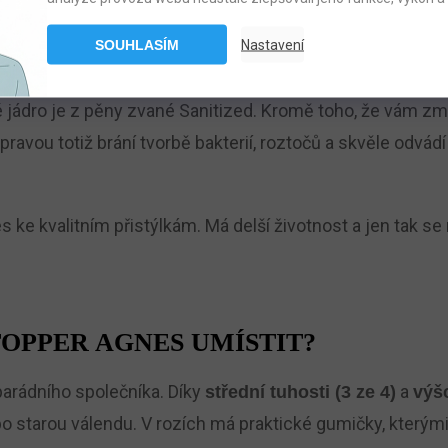
OMOCÍ TOPPERU AGNES
SOUHLASÍM
Nastavení
jete ji doma na klasických i boxspring postelích a neztra
 jádro je z pěny zvané Sanitized. Kromě toho, že vám změ
pravou totiž brání tvorbě bakterií, roztočů a skvěle odvádí
s ke kvalitním přistýlkám. Má delší životnost a jen tak se
OPPER AGNES UMÍSTIT?
 parádního společníka. Díky
a
střední tuhosti (3 ze 4)
výš
o starou válendu. V rozích má praktické gumičky, kterými