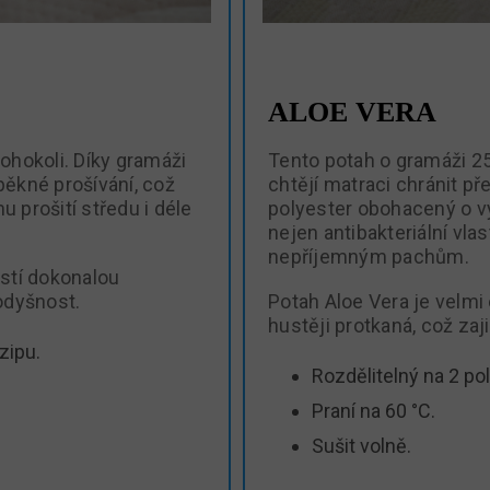
ALOE VERA
kohokoli. Díky gramáži
Tento potah o gramáži 250
pěkné prošívání, což
chtějí matraci chránit př
 prošití středu i déle
polyester obohacený o výt
nejen antibakteriální vla
nepříjemným pachům.
istí dokonalou
rodyšnost.
Potah Aloe Vera je velmi 
hustěji protkaná, což zaji
zipu.
Rozdělitelný na 2 po
Praní na 60 °C.
Sušit volně.