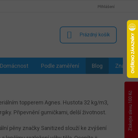
Přihlášení
NÁKUPNÍ
Prázdný košík
KOŠÍK
Domácnost
Podle zaměření
Blog
Značky
Získejte slevu 100 Kč
eriálním topperem Agnes. Hustota 32 kg/m3,
rgiky. Připevnění gumičkami, delší životnost.
iální pěny značky Sanitized slouží ke zvýšení
a lepšímu rozložení váhy těla. Oceníte ji