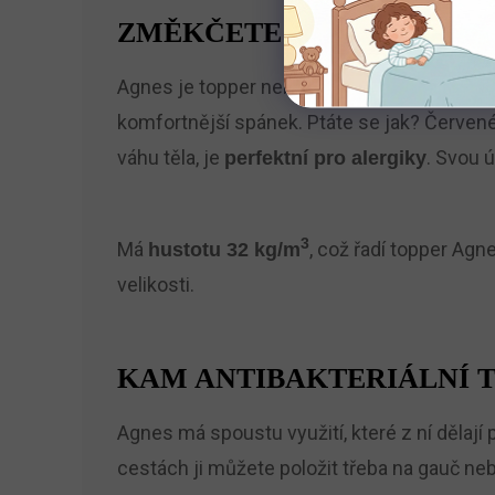
ZMĚKČETE SVÉ LŮŽKO P
Agnes je topper neboli krycí matrace. Využi
komfortnější spánek. Ptáte se jak? Červené
váhu těla, je
. Svou ú
perfektní pro alergiky
3
Má
, což řadí topper Agne
hustotu 32 kg/m
velikosti.
KAM ANTIBAKTERIÁLNÍ T
Agnes má spoustu využití, které z ní dělají
cestách ji můžete položit třeba na gauč neb