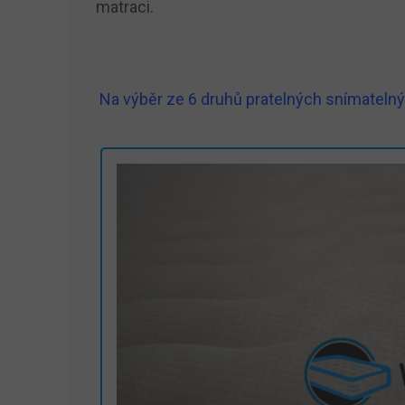
matraci.
Na výběr ze 6 druhů pratelných snímatelnýc