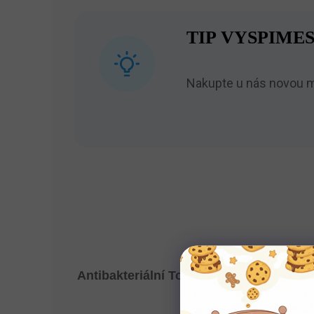
TIP VYSPIMES
Nakupte u nás novou ma
Antibakteriální Topper Dřevočal Agnes