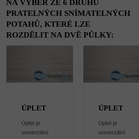
NA VÝBĚR ZE 6 DRUHŮ
PRATEL­NÝCH SNÍMATELNÝCH
POTAHŮ, KTERÉ LZE
ROZDĚLIT NA DVĚ PŮLKY:
ÚPLET
ÚPLET
Úplet je
Úplet je
univerzální
univerzální