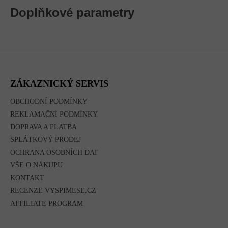
Doplňkové parametry
Z
Á
P
A
ZÁKAZNICKÝ SERVIS
T
Í
OBCHODNÍ PODMÍNKY
REKLAMAČNÍ PODMÍNKY
DOPRAVA A PLATBA
SPLÁTKOVÝ PRODEJ
OCHRANA OSOBNÍCH DAT
VŠE O NÁKUPU
KONTAKT
RECENZE VYSPIMESE.CZ
AFFILIATE PROGRAM