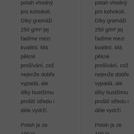
potah vhodný
potah vhodný
pro kohokoli.
pro kohokoli.
Díky gramáži
Díky gramáži
250 g/m³ jej
250 g/m³ jej
řadíme mezi
řadíme mezi
kvalitní. Má
kvalitní. Má
pěkné
pěkné
prošívání, což
prošívání, což
nejenže dobře
nejenže dobře
vypadá, ale
vypadá, ale
díky hustšímu
díky hustšímu
prošití středu i
prošití středu i
déle vydrží.
déle vydrží.
Potah je ze
Potah je ze
100 %
100 %