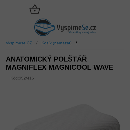
Přejít
na
NÁKUPNÍ
obsah
KOŠÍK
/
/
Vyspimese.CZ
Košík (nemazat)
ANATOMICKÝ POLŠTÁŘ
MAGNIFLEX MAGNICOOL WAVE
Kód:
992/416