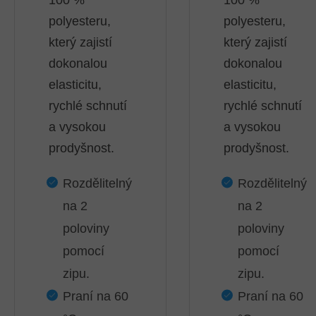
polyesteru,
polyesteru,
který zajistí
který zajistí
dokonalou
dokonalou
elasticitu,
elasticitu,
rychlé schnutí
rychlé schnutí
a vysokou
a vysokou
prodyšnost.
prodyšnost.
Rozdělitelný
Rozdělitelný
na 2
na 2
poloviny
poloviny
pomocí
pomocí
zipu.
zipu.
Praní na 60
Praní na 60