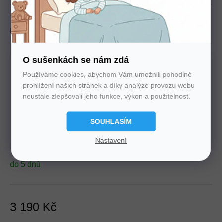
Možnosti doručení
Můžeme doručit do:
17.8.2026
O sušenkách se nám zdá
Používáme cookies, abychom Vám umožnili pohodlné
prohlížení našich stránek a díky analýze provozu webu
neustále zlepšovali jeho funkce, výkon a použitelnost.
PŘIDAT DO KOŠÍKU
SOUHLASÍM
Nastavení
do 5 dnů
3 190 Kč