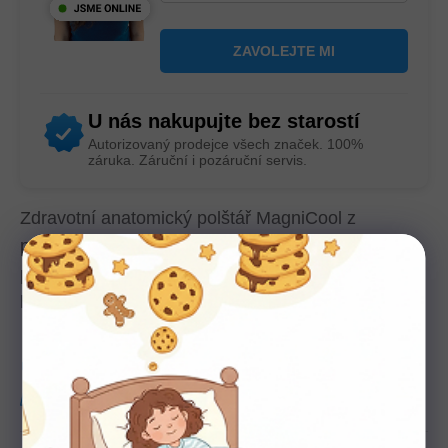
U nás nakupujte bez starostí
Autorizovaný prodejce všech značek. 100%
záruka. Záruční i pozáruční servis.
Zdravotní anatomický polštář MagniCool z
patentované paměťové pěny Memoform vhodný
pro osoby trpící nadměrným pocením a návaly
horka.
Tuhost:
3–4
Výška:
22 cm
Nosnost:
140 kg
Český produkt