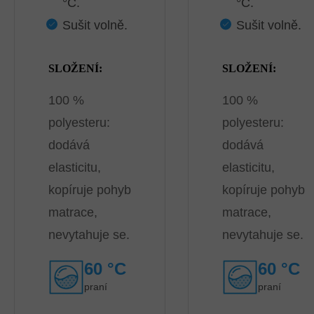
°C.
°C.
Sušit volně.
Sušit volně.
SLOŽENÍ:
SLOŽENÍ:
100 %
100 %
polyesteru:
polyesteru:
dodává
dodává
elasticitu,
elasticitu,
kopíruje pohyb
kopíruje pohyb
matrace,
matrace,
nevytahuje se.
nevytahuje se.
60 °C
60 °C
praní
praní