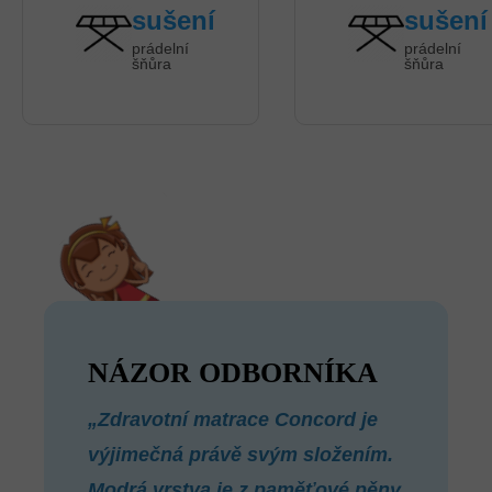
sušení
sušení
prádelní
prádelní
šňůra
šňůra
NÁZOR ODBORNÍKA
„Zdravotní matrace Concord je
výjimečná právě svým složením.
Modrá vrstva je z paměťové pěny