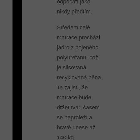
odpočatí jako
nikdy předtím.
Středem celé
matrace prochází
jádro z pojeného
polyuretanu, což
je slisovaná
recyklovaná pěna.
Ta zajistí, že
matrace bude
držet tvar, časem
se neproleží a
hravě unese až
140 kg.