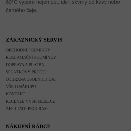
60°C vypere nejen pot, ale i skvrny od kávy nebo
černého čaje.
Z
Á
P
A
ZÁKAZNICKÝ SERVIS
T
Í
OBCHODNÍ PODMÍNKY
REKLAMAČNÍ PODMÍNKY
DOPRAVA A PLATBA
SPLÁTKOVÝ PRODEJ
OCHRANA OSOBNÍCH DAT
VŠE O NÁKUPU
KONTAKT
RECENZE VYSPIMESE.CZ
AFFILIATE PROGRAM
NÁKUPNÍ RÁDCE