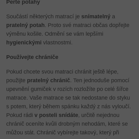
Perte potahy
Součástí některých matrací je
snímatelný
a
pratelný potah
. Proto své matraci občas dopřejte
výměnu košile. Odmění se vám lepšími
hygienickými
vlastnostmi.
Používejte chrániče
Pokud chcete svou matraci chránit ještě lépe,
použijte
pratelný chránič
. Ten jednoduše pomocí
upevnění gumiček v rozích rozložíte po celé šířce
matrace. Vaše matrace se tak nedostane do styku
s potem, který během spánku každý z nás vyloučí.
Pokud rádi
v posteli snídáte
, určitě nejednou
chránič oceníte kvůli drobným nehodám, které se
můžou stát. Chránič vybírejte takový, který při