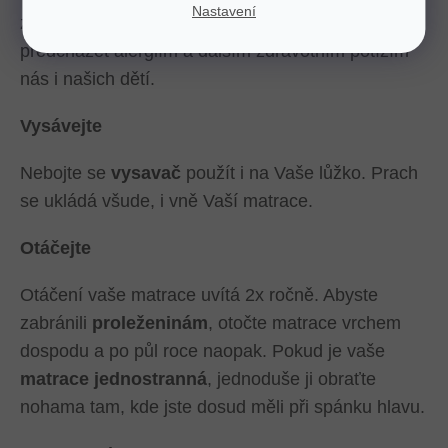
Nastavení
zmiňovaným mikroorganismům. Tím pomáháte
předcházet alergiím a dalším zdravotním potížím
nás i našich dětí.
Vysávejte
Nebojte se
vysavač
použít i na Vaše lůžko. Prach
se ukládá všude, i vně Vaší matrace.
Otáčejte
Otáčení vaše matrace uvítá 2x ročně. Abyste
zabránili
proleženinám
, otočte matrace vrchem
dospodu a po půl roce naopak. Pokud je vaše
matrace jednostranná
, jednoduše ji obraťte
nohama tam, kde jste dosud měli při spánku hlavu.