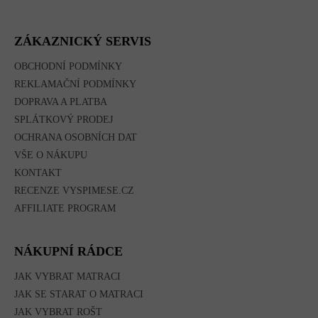
Á
P
A
ZÁKAZNICKÝ SERVIS
T
Í
OBCHODNÍ PODMÍNKY
REKLAMAČNÍ PODMÍNKY
DOPRAVA A PLATBA
SPLÁTKOVÝ PRODEJ
OCHRANA OSOBNÍCH DAT
VŠE O NÁKUPU
KONTAKT
RECENZE VYSPIMESE.CZ
AFFILIATE PROGRAM
NÁKUPNÍ RÁDCE
JAK VYBRAT MATRACI
JAK SE STARAT O MATRACI
JAK VYBRAT ROŠT