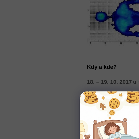
Kdy a kde?
u 
18. – 19. 10. 2017
Pro každé odvětví je 
ale na specialisty v
pomůžeme.
Těšíme se na Vás.