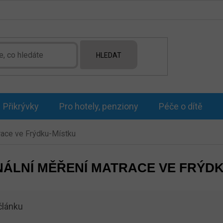
HLEDAT
Přikrývky
Pro hotely, penziony
Péče o dítě
race ve Frýdku-Místku
ÁLNÍ MĚŘENÍ MATRACE VE FRÝD
článku