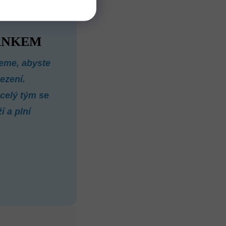
ÁNKEM
eme, abyste
ezení.
 celý tým se
 a plní