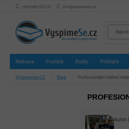
Přejít
+420 608 223 270
info@vyspimese.cz
na
obsah
Matrace
Postele
Rošty
Polštáře
Vyspimese.CZ
Blog
Profesionální měření mat
PROFESION
Autor 