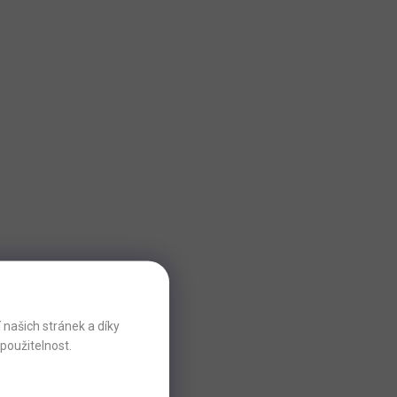
razíte na prodejce,
em matrace
našich stránek a díky
použitelnost.