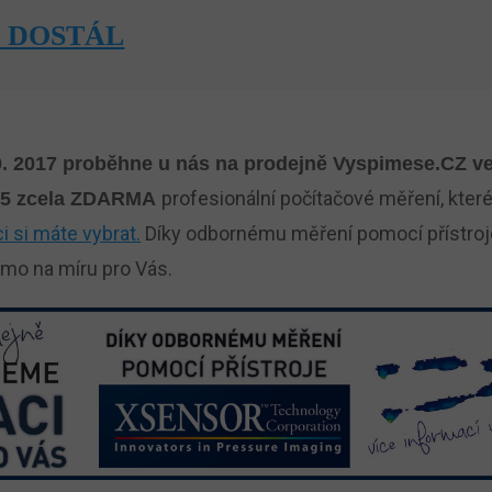
Í DOSTÁL
0. 2017 proběhne u nás na prodejně Vyspimese.CZ v
profesionální počítačové měření, kte
565 zcela ZDARMA
i si máte vybrat.
Díky odbornému měření pomocí přístr
ímo na míru pro Vás.