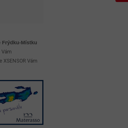
e Frýdku-Místku
ré Vám
oje XSENSOR Vám