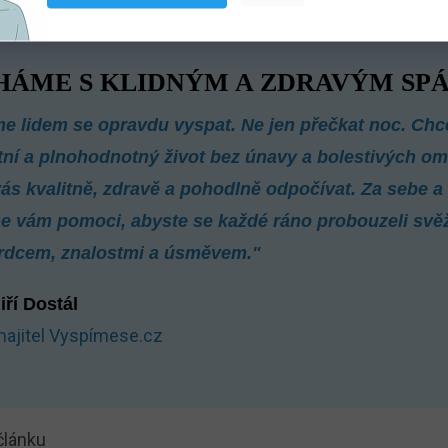
ÁME S KLIDNÝM A ZDRAVÝM SP
 lidem se opravdu vyspat. Ne jen přečkat noc. Chc
itní a plnohodnotný život bez únavy a bolestivých om
s kvalitně, zdravě a pohodlně odpočívat. Za sebe a
e vám pomoci, abyste se každé ráno probouzeli svěží
Srdcem, znalostmi a úsměvem."
iří Dostál
ajitel Vyspímese.cz
článku