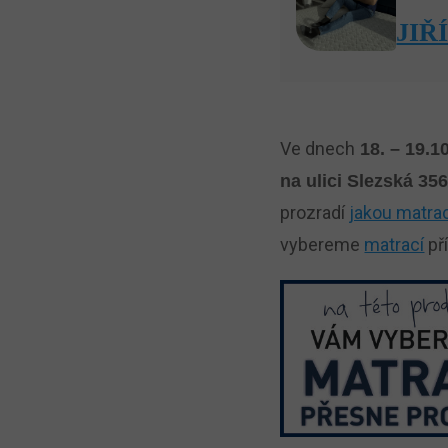
JIŘ
Ve dnech
18. – 19.1
na ulici Slezská 3
prozradí
jakou matrac
vybereme
matrací
př