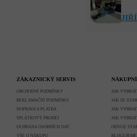
JIŘ
Z
Á
P
A
T
ZÁKAZNICKÝ SERVIS
NÁKUPNÍ
Í
OBCHODNÍ PODMÍNKY
JAK VYBRAT
REKLAMAČNÍ PODMÍNKY
JAK SE STA
DOPRAVA A PLATBA
JAK VYBRAT
SPLÁTKOVÝ PRODEJ
JAK VYBRAT
OCHRANA OSOBNÍCH DAT
ODVOZ STA
VŠE O NÁKUPU
BLOGUJEME