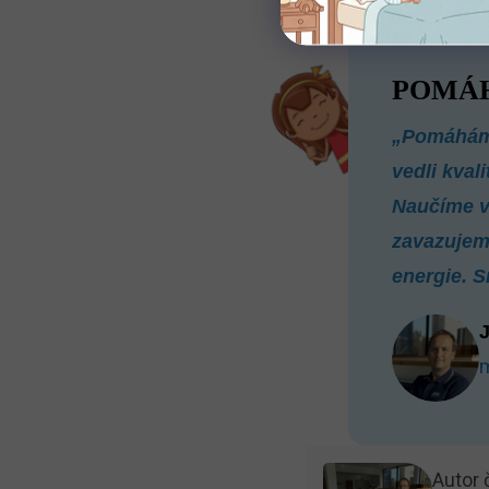
POMÁH
„Pomáháme
vedli kval
Naučíme vá
zavazujem
energie. 
J
m
Autor 