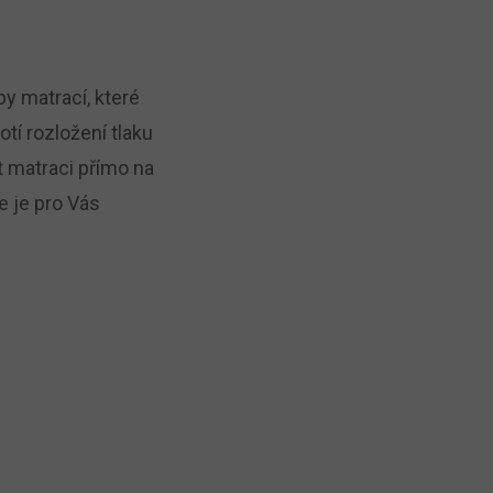
py matrací, které
í rozložení tlaku
t matraci přímo na
 je pro Vás