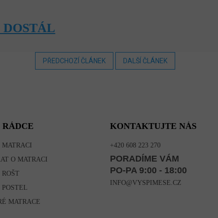
Í DOSTÁL
PŘEDCHOZÍ ČLÁNEK
DALŠÍ ČLÁNEK
 RÁDCE
KONTAKTUJTE NÁS
 MATRACI
+420 608 223 270
PORADÍME VÁM
RAT O MATRACI
PO-PA 9:00 - 18:00
 ROŠT
INFO@VYSPIMESE.CZ
 POSTEL
RÉ MATRACE