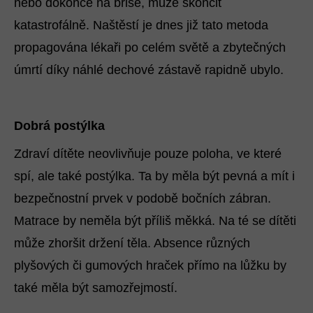
nebo dokonce na břiše, může skončit
katastrofálně. Naštěstí je dnes již tato metoda
propagována lékaři po celém světě a zbytečných
úmrtí díky náhlé dechové zástavě rapidně ubylo.
Dobrá postýlka
Zdraví dítěte neovlivňuje pouze poloha, ve které
spí, ale také postýlka. Ta by měla být pevná a mít i
bezpečnostní prvek v podobě bočních zábran.
Matrace by neměla být příliš měkká. Na té se dítěti
může zhoršit držení těla. Absence různých
plyšových či gumových hraček přímo na lůžku by
také měla být samozřejmostí.