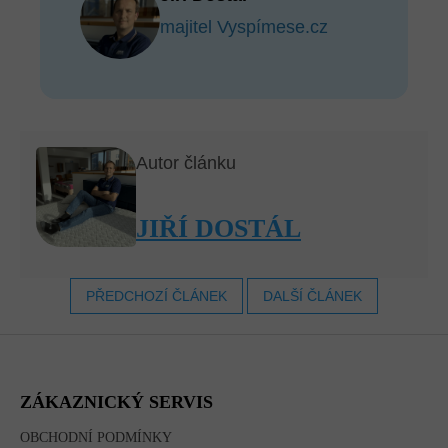
majitel Vyspímese.cz
Autor článku
JIŘÍ DOSTÁL
PŘEDCHOZÍ ČLÁNEK
DALŠÍ ČLÁNEK
Z
Á
P
A
ZÁKAZNICKÝ SERVIS
T
Í
OBCHODNÍ PODMÍNKY