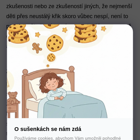
zkušenosti nebo ze zkušeností jiných, že nejmenší
děti přes neustálý křik skoro vůbec nespí, není to
pravda. Několikatýdenní capart dokáže prospat až
dvě třetiny dne. A aby se dokázal vyspat do sytosti
a s minimem rizik, je nutné zavést několik opatření.
Zástava dechu
Noční můra každého rodiče novorozence je
syndrom náhlého úmrtí. Dítě ve spánku přestane
znenadání dýchat a bez náležité lékařské pomoci
během pár minut umírá. Málokdy se dá tento
syndrom předvídat, ale jde zabránit nejhoršímu, a
O sušenkách se nám zdá
to koupí monitoru dechu. Toto sofistikované
Používáme cookies, abychom Vám umožnili pohodlné