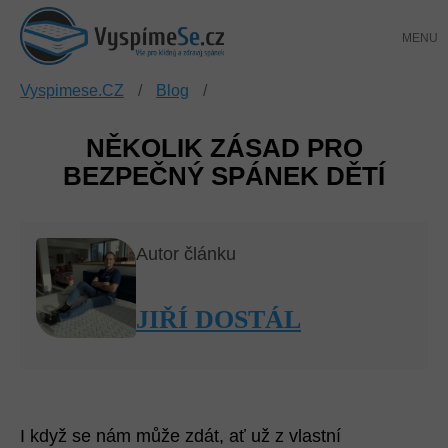
Přejít
NÁKUP
na
KOŠÍK
obsah
Vyspimese.CZ
/
Blog
/
NĚKOLIK ZÁSAD PRO
BEZPEČNÝ SPÁNEK DĚTÍ
Autor článku
JIŘÍ DOSTÁL
I když se nám může zdát, ať už z vlastní