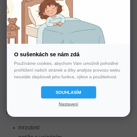
produkce stoupá. Čím hlubší noc, tím je jeho
koncentrace vyšší. S blížícím se ránem jeho
hladina opět klesá.
Benefity melatoninu pro náš organismus:
O sušenkách se nám zdá
ovlivňuje oběh krve i krevní tlak
Používáme cookies, abychom Vám umožnili pohodlné
ovlivňuje lidský endokrilní systém
prohlížení našich stránek a díky analýze provozu webu
ovlivňuje průběh stárnutí, tělesnou teplotu atd.
neustále zlepšovali jeho funkce, výkon a použitelnost.
má silné antioxidanční účinky
SOUHLASÍM
posiluje imunitní soustavu
Nastavení
Mezi příznaky nedostatku melatoninu patří
mrzutost