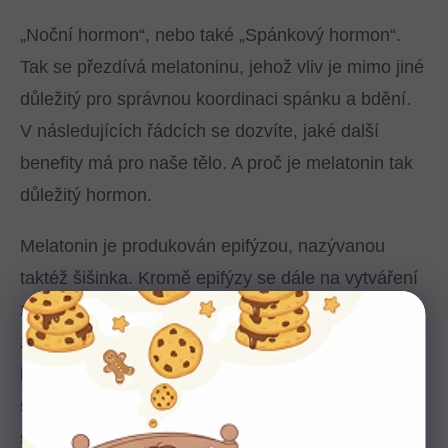
„Noční hormon“, nebo také „Spánkový hormon“.
Tak se přezdívá melatoninu, jehož vliv je mimo jiné
důležitý pro správnou koordinaci spánku a bdění.
V následujících řádcích se dozvíte, jaké další
benefity má pro naše tělo. A proč je melatonin tak
důležitý hormon.
Melatonin je produkován epifýzou, nazývanou
taktéž šišinka. Kromě epifýzy se dále na vytváření
zmíněného hormonu podílí i pinealocyty a neurony
zrakové dráhy. Hladina melatoninu v naší krvi
klesá, pokud na naší sítnici dopadá velké množství
světla. Proto je jeho tvorba závislá na fázi, ve které
se právě nachází den. S příchodem tmy jeho