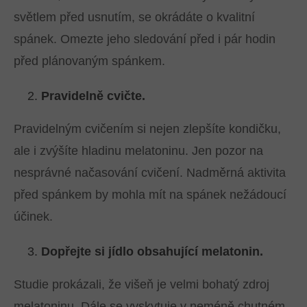
světlem před usnutím, se okrádáte o kvalitní
spánek. Omezte jeho sledování před i pár hodin
před plánovaným spánkem.
Pravidelně cvičte.
Pravidelným cvičením si nejen zlepšíte kondičku,
ale i zvýšíte hladinu melatoninu. Jen pozor na
nesprávné načasování cvičení. Nadměrná aktivita
před spánkem by mohla mít na spánek nežádoucí
účinek.
Dopřejte si jídlo obsahující melatonin.
Studie prokázali, že višeň je velmi bohatý zdroj
melatoninu. Dále se vyskytuje v neméně chutném