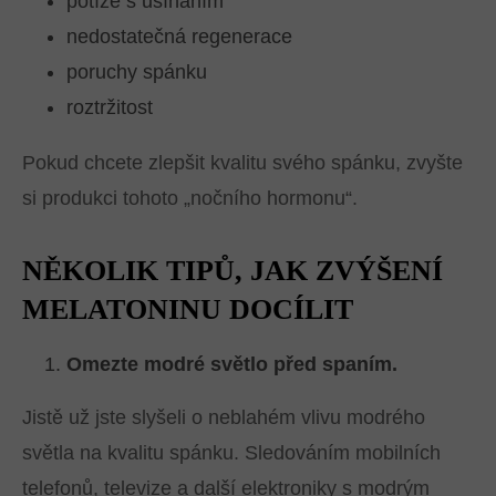
potíže s usínáním
nedostatečná regenerace
poruchy spánku
roztržitost
Pokud chcete zlepšit kvalitu svého spánku, zvyšte
si produkci tohoto „nočního hormonu“.
NĚKOLIK TIPŮ, JAK ZVÝŠENÍ
MELATONINU
DOCÍLIT
Omezte modré světlo před spaním.
Jistě už jste slyšeli o neblahém vlivu modrého
světla na kvalitu spánku. Sledováním mobilních
telefonů, televize a další elektroniky s modrým