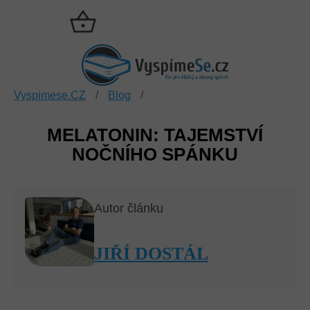
Přejít
na
NÁKUPNÍ
obsah
KOŠÍK
Vyspimese.CZ
/
Blog
/
MELATONIN: TAJEMSTVÍ
NOČNÍHO SPÁNKU
Autor článku
JIŘÍ DOSTÁL