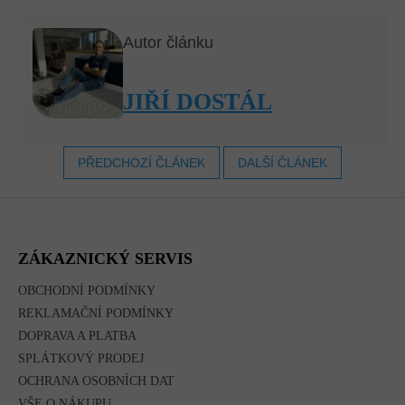
Autor článku
JIŘÍ DOSTÁL
PŘEDCHOZÍ ČLÁNEK
DALŠÍ ČLÁNEK
Z
Á
P
A
ZÁKAZNICKÝ SERVIS
T
Í
OBCHODNÍ PODMÍNKY
REKLAMAČNÍ PODMÍNKY
DOPRAVA A PLATBA
SPLÁTKOVÝ PRODEJ
OCHRANA OSOBNÍCH DAT
VŠE O NÁKUPU