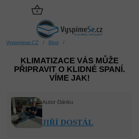
Přejít
na
NÁKUPNÍ
obsah
KOŠÍK
Vyspimese.CZ
/
Blog
/
KLIMATIZACE VÁS MŮŽE
PŘIPRAVIT O KLIDNÉ SPANÍ.
VÍME JAK!
Autor článku
JIŘÍ DOSTÁL