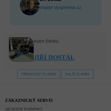
majitel Vyspímese.cz
Autor článku
JIŘÍ DOSTÁL
PŘEDCHOZÍ ČLÁNEK
DALŠÍ ČLÁNEK
Z
Á
P
A
ZÁKAZNICKÝ SERVIS
T
Í
OBCHODNÍ PODMÍNKY