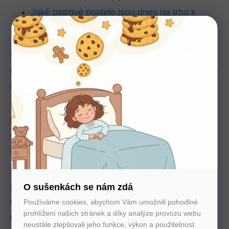
Jaké patrové postele jsou dnes na trhu k
dostání?
Patrovou postel si spousta z nás pamatujeme z
mládí. Někteří dokonce i ze studentského života na
kolejích nebo soužití ve sdíleném podnájmu.
Nejčastěji se s nimi však setkáme právě v dětském
pokojíčku.
Pokud vaše první dítě brzy oslaví třetí
narozeniny a další je na cestě,
patrová postel je
ideálním řešením
: starší potomek může spát na
spodní posteli a na horní palandu se může
přesunout, jakmile mladší sourozenec odroste
O sušenkách se nám zdá
dětské postýlce. O výběr postele pro obě ratolesti
Používáme cookies, abychom Vám umožnili pohodlné
prohlížení našich stránek a díky analýze provozu webu
tak máte vystaráno na několik let dopředu.
neustále zlepšovali jeho funkce, výkon a použitelnost.