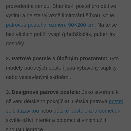
provedení a cenou. Sháníte-li postel pro děti ve
vývinu a nejste výrazně limitování šířkou, volte
patrovou postel v rozměru 90×200 cm
. Na té se
bez větších potíží vyspí (před)školák, puberťák i
dospělý.
2. Patrové postele s úložným prostorem:
Tyto
modely patrových postelí jsou vybaveny šuplíky
nebo vestavěnými skříněmi.
3. Designové patrové postele:
Jako stvořené k
oživení dětského pokojíčku. Dětská patrová
postel
se skluzavkou
nebo
dětské postele à la domeček
skvěle oživí interiér a potomci si v nich užijí
spoustu legrace.