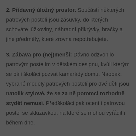
2. Přídavný úložný prostor
: Součástí některých
patrových postelí jsou zásuvky, do kterých
schováte lůžkoviny, náhradní přikrývky, hračky a
jiné předměty, které zrovna nepotřebujete.
3. Zábava pro (nej)menší:
Dávno odzvonilo
patrovým postelím v dětském designu, kvůli kterým
se báli školáci pozvat kamarády domu. Naopak:
vybrané modely patrových postelí pro dvě děti jsou
natolik stylové, že se za ně potomci rozhodně
stydět nemusí
. Předškoláci pak ocení i patrovou
postel se skluzavkou, na které se mohou vyřádit i
během dne.