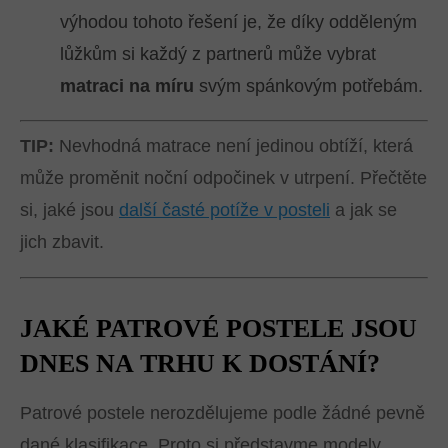
výhodou tohoto řešení je, že díky odděleným
lůžkům si každý z partnerů může vybrat
matraci na míru
svým spánkovým potřebám.
TIP:
Nevhodná matrace není jedinou obtíží, která
může proměnit noční odpočinek v utrpení. Přečtěte
si, jaké jsou
další časté potíže v posteli
a jak se
jich zbavit.
JAKÉ PATROVÉ POSTELE JSOU
DNES NA TRHU K DOSTÁNÍ?
Patrové postele nerozdělujeme podle žádné pevně
dané klasifikace. Proto si představme modely,