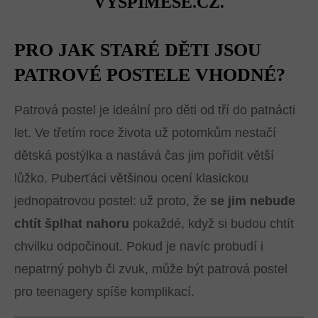
VYSPIMESE.CZ.
PRO JAK STARÉ DĚTI JSOU
PATROVÉ POSTELE VHODNÉ?
Patrová postel je ideální pro děti od tří do patnácti
let. Ve třetím roce života už potomkům nestačí
dětská postýlka a nastává čas jim pořídit větší
lůžko. Puberťáci většinou ocení klasickou
jednopatrovou postel: už proto, že
se jim nebude
chtít šplhat nahoru
pokaždé, když si budou chtít
chvilku odpočinout. Pokud je navíc probudí i
nepatrný pohyb či zvuk, může být patrová postel
pro teenagery spíše komplikací.