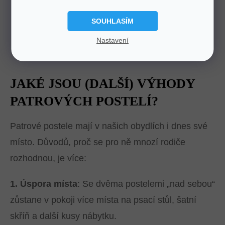
Chci si prohlédnout patrové postele
SOUHLASÍM
Nastavení
JAKÉ JSOU (DALŠÍ) VÝHODY
PATROVÝCH POSTELÍ?
Patrové postele mají v našich obydlích i dnes své
místo. Důvodů, proč se pro ně mnozí rodiče
rozhodnou, je více:
1. Úspora místa
: Se dvěma postelemi „nad sebou“
zůstane v pokoji více místa na psací stůl, šatní
skříň a další kusy nábytku.