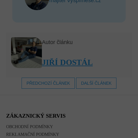
majitel Vyspímese.cz
Autor článku
JIŘÍ DOSTÁL
PŘEDCHOZÍ ČLÁNEK
DALŠÍ ČLÁNEK
Z
Á
P
A
ZÁKAZNICKÝ SERVIS
T
Í
OBCHODNÍ PODMÍNKY
REKLAMAČNÍ PODMÍNKY