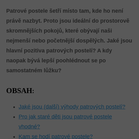
Patrové postele šetří místo tam, kde ho není
právě nazbyt. Proto jsou ideální do prostorově
skromnějších pokojů, které obývají naši
nejmenší nebo početnější dospělých. Jaké jsou
hlavní pozitiva patrových postelí? A kdy
naopak bývá lepší poohlédnout se po
samostatném lůžku?
OBSAH
:
Jaké jsou (další) výhody patrových postelí?
Pro jak staré děti jsou patrové postele
vhodné?
Kam se hodí patrové postele?