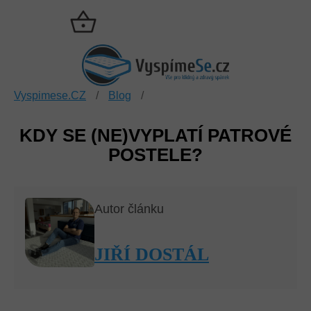
Přejít
na
NÁKUPNÍ
obsah
KOŠÍK
Vyspimese.CZ
/
Blog
/
KDY SE (NE)VYPLATÍ PATROVÉ
POSTELE?
Autor článku
JIŘÍ DOSTÁL