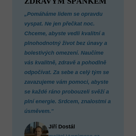
ZDRAVÝM SPÁNKEM
„Pomáháme lidem se opravdu
vyspat. Ne jen přečkat noc.
Chceme, abyste vedli kvalitní a
plnohodnotný život bez únavy a
bolestivých omezení. Naučíme
vás kvalitně, zdravě a pohodlně
odpočívat. Za sebe a celý tým se
zavazujeme vám pomoci, abyste
se každé ráno probouzeli svěží a
plní energie. Srdcem, znalostmi a
úsměvem."
Jiří Dostál