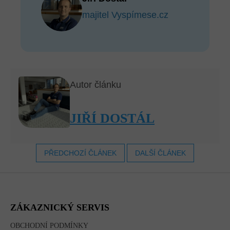
majitel Vyspímese.cz
Autor článku
JIŘÍ DOSTÁL
PŘEDCHOZÍ ČLÁNEK
DALŠÍ ČLÁNEK
Z
Á
P
A
ZÁKAZNICKÝ SERVIS
T
Í
OBCHODNÍ PODMÍNKY