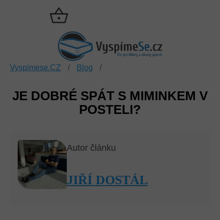
Přejít
na
NÁKUPNÍ
obsah
KOŠÍK
Vyspimese.CZ
/
Blog
/
JE DOBRÉ SPÁT S MIMINKEM V
POSTELI?
Autor článku
JIŘÍ DOSTÁL