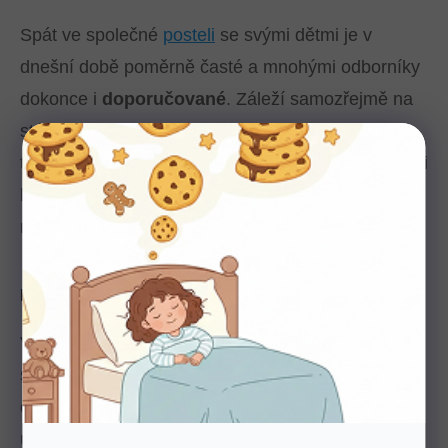
Spát ve společné
posteli
se svými dětmi je v
dnešní době poměrně časté a mnohými odborníky
dokonce i
doporučované
. Záleží samozřejmě na
stáří dítěte, prepubertální jedinec už asi nebude
toužit s rodiči sdílet jedno lůžko. Pokud ano, neměli
byste mu to dovolit. Ovšem několikaměsíčnímu
miminku to může jenom prospět.
Nižší riziko zástavy dechu
Většina informovaných novopečených rodičů má
strach, že dítě znenadání
přestane ve spánku
dýchat
. Odborně se tomu říká syndrom náhlého
úmrtí kojence, ale nejedná se o jev, který by se