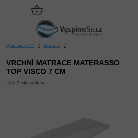
Přejít
na
NÁKUPNÍ
obsah
KOŠÍK
Vyspimese.CZ
/
Matrace
/
VRCHNÍ MATRACE MATERASSO
TOP VISCO 7 CM
Kód:
Zvolte variantu