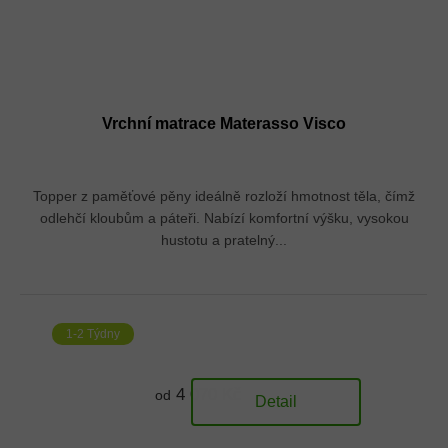
Vrchní matrace Materasso Visco
Topper z paměťové pěny ideálně rozloží hmotnost těla, čímž
odlehčí kloubům a páteři. Nabízí komfortní výšku, vysokou
hustotu a pratelný...
1-2 Týdny
4 070 Kč
od
Detail