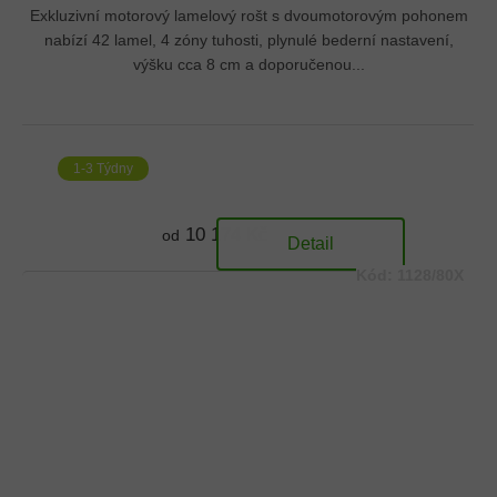
Exkluzivní motorový lamelový rošt s dvoumotorovým pohonem
nabízí 42 lamel, 4 zóny tuhosti, plynulé bederní nastavení,
výšku cca 8 cm a doporučenou...
1-3 Týdny
10 174 Kč
od
Detail
Kód:
1128/80X