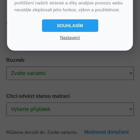
prohlížení našich stránek a díky analýze provozu webu
neustále zlepšovali jeho funkce, výkon a použitelnost.
Výška
7 cm
Zdarma
Doprava
produkt
Slovenský
SOUHLASÍM
Nastavení
Rozměr
Chci odvézt starou matraci
Možnosti doručení
Můžeme doručit do:
Zvolte variantu