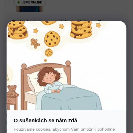
Potřebujete poradit s výběrem?
Nechte nám na sebe číslo. Zavoláme vám a se vším
poradíme
U nás nakupujte bez starostí
Autorizovaný prodejce všech značek. 100%
záruka. Záruční i pozáruční servis.
Komfortní topper z paměťové pěny pro lepší spánek.
O sušenkách se nám zdá
Rovnoměrně rozkládá váhu těla a poskytuje ortopedickou
Používáme cookies, abychom Vám umožnili pohodlné
oporu páteři. Potah je snímatelný a pratelný.