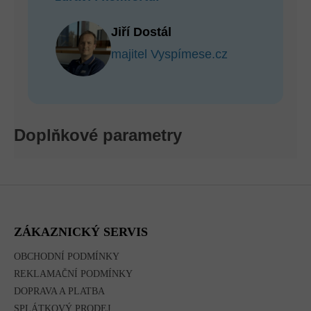
Jiří Dostál
majitel Vyspímese.cz
Doplňkové parametry
Z
Á
P
A
ZÁKAZNICKÝ SERVIS
T
Í
OBCHODNÍ PODMÍNKY
REKLAMAČNÍ PODMÍNKY
DOPRAVA A PLATBA
SPLÁTKOVÝ PRODEJ