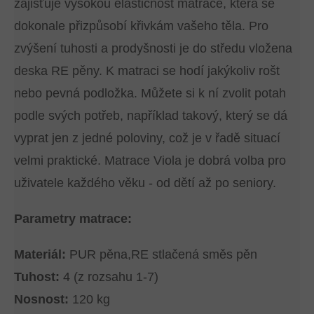
zajišťuje vysokou elastičnost matrace, která se
dokonale přizpůsobí křivkám vašeho těla. Pro
zvýšení tuhosti a prodyšnosti je do středu vložena
deska RE pěny. K matraci se hodí jakýkoliv rošt
nebo pevná podložka. Můžete si k ní zvolit potah
podle svých potřeb, například takový, který se dá
vyprat jen z jedné poloviny, což je v řadě situací
velmi praktické. Matrace Viola je dobrá volba pro
uživatele každého věku - od dětí až po seniory.
Parametry matrace:
Materiál:
PUR pěna,RE stlačená směs pěn
Tuhost:
4 (z rozsahu 1-7)
Nosnost:
120 kg