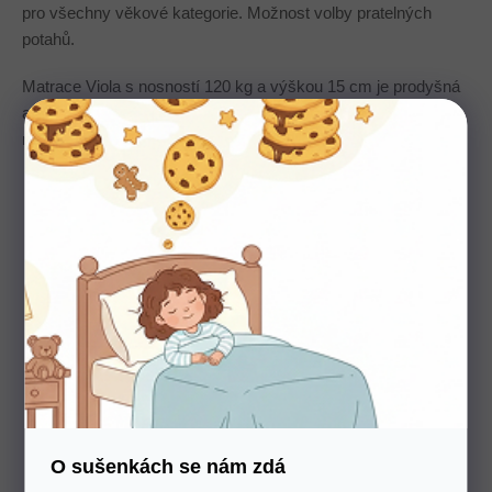
pro všechny věkové kategorie. Možnost volby pratelných
potahů.
Matrace Viola s nosností 120 kg a výškou 15 cm je prodyšná
a elastická, dokonale přizpůsobitelná tělu. Pro zvýšení tuhosti
má ve svém středu desku z RE pěny.
O sušenkách se nám zdá