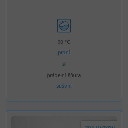
60 °C
praní
prádelní šňůra
sušení