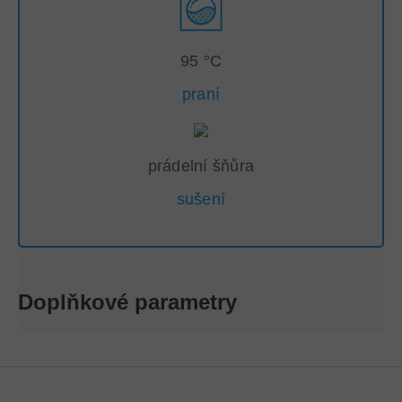
95 °C
praní
prádelní šňůra
sušení
Doplňkové parametry
Z
Á