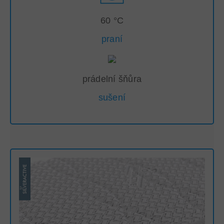
60 °C
praní
prádelní šňůra
sušení