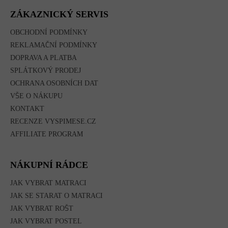
P
A
ZÁKAZNICKÝ SERVIS
T
Í
OBCHODNÍ PODMÍNKY
REKLAMAČNÍ PODMÍNKY
DOPRAVA A PLATBA
SPLÁTKOVÝ PRODEJ
OCHRANA OSOBNÍCH DAT
VŠE O NÁKUPU
KONTAKT
RECENZE VYSPIMESE.CZ
AFFILIATE PROGRAM
NÁKUPNÍ RÁDCE
JAK VYBRAT MATRACI
JAK SE STARAT O MATRACI
JAK VYBRAT ROŠT
JAK VYBRAT POSTEL