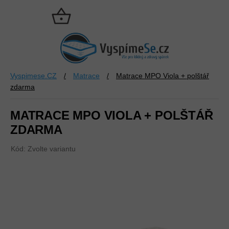
Přejít
na
NÁKUPNÍ
obsah
KOŠÍK
Vyspimese.CZ
/
Matrace
/
Matrace MPO Viola + polštář
zdarma
MATRACE MPO VIOLA + POLŠTÁŘ
ZDARMA
Kód:
Zvolte variantu