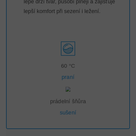
lépe drží tvar, působí plněji a zajišťuje
lepší komfort při sezení i ležení.
60 °C
praní
prádelní šňůra
sušení