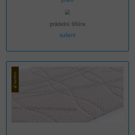
prádelní šňůra
sušení