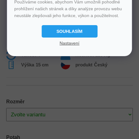
Používáme cookies, abychom Vám umožnili pohodlné
prohlížení našich stránek a díky analýze provozu webu
neustále zlepšovali jeho funkce, výkon a použitelnost.
SOUHLASÍM
Nastavení
Tuhost
4
Nosnost
120 Kg
Výška
15 cm
produkt
Český
Rozměr
Potah