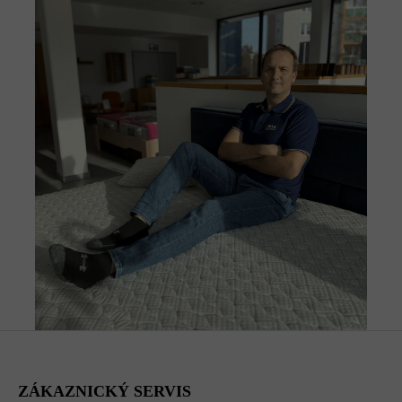
Z
Á
P
A
ZÁKAZNICKÝ SERVIS