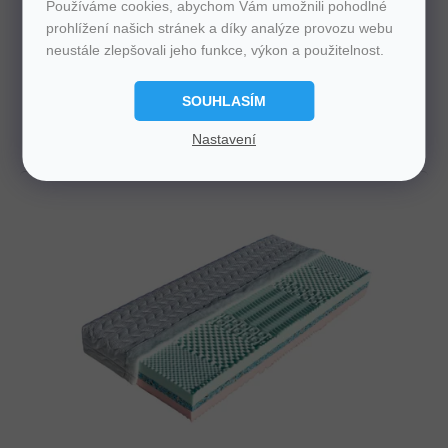
Používáme cookies, abychom Vám umožnili pohodlné
Skladem
prohlížení našich stránek a díky analýze provozu webu
neustále zlepšovali jeho funkce, výkon a použitelnost.
699 Kč
SOUHLASÍM
Detail
Nastavení