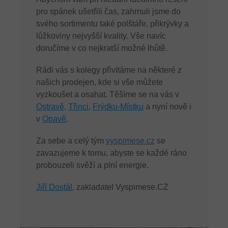
pro spánek ušetřili čas, zahrnuli jsme do
svého sortimentu také polštáře, přikrývky a
lůžkoviny nejvyšší kvality. Vše navíc
doručíme v co nejkratší možné lhůtě.
Rádi vás s kolegy přivítáme na některé z
našich prodejen, kde si vše můžete
vyzkoušet a osahat. Těšíme se na vás v
Ostravě
,
Třinci
,
Frýdku-Místku
a nyní nově i
v
Opavě
.
Za sebe a celý tým
vyspimese.cz
se
zavazujeme k tomu, abyste se každé ráno
probouzeli svěží a plní energie.
Jiří Dostál
, zakladatel Vyspimese.CZ