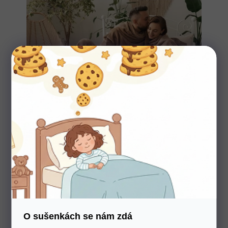
–16 %
Deka s rukávy Matex Kangoo
Příjemná a jemná deka na dotek. Účinně chrání proti
chladu.
O sušenkách se nám zdá