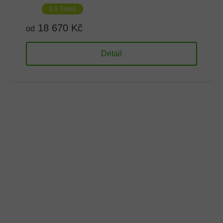
3-5 Týdnů
18 670 Kč
od
Detail