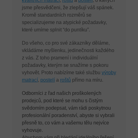
kvalitních matrací
,
roštů
a
postelí
, o kterých
jsme přesvědčeni, že zlepšují váš spánek.
Kromě standardních rozměrů se
specializujeme na atypické požadavky,
které umíme splnit “do puntíku”.
Do všeho, co pro své zákazníky děláme,
vkládáme myšlenku, jedinečnosti každého
z vás. Z toho pramení i individuální
požadavky, kterým se snažíme s pokoru
vyhovět. Proto nabízíme také službu
výroby
matrací
,
postelí
a
roštů
přímo na míru.
Odborníci z řad našich proškolených
prodejců, pod které se mohu s čistým
svědomím podepsat, vám rádi poskytnou
profesionální poradenství, abyste si vybrali
přesně to, co vám a vašemu tělu nejvíce
vyhovuje.
Abychom vám při hledání ideálního řešení